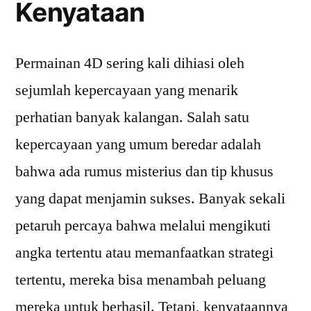
Kenyataan
Permainan 4D sering kali dihiasi oleh
sejumlah kepercayaan yang menarik
perhatian banyak kalangan. Salah satu
kepercayaan yang umum beredar adalah
bahwa ada rumus misterius dan tip khusus
yang dapat menjamin sukses. Banyak sekali
petaruh percaya bahwa melalui mengikuti
angka tertentu atau memanfaatkan strategi
tertentu, mereka bisa menambah peluang
mereka untuk berhasil. Tetapi, kenyataannya