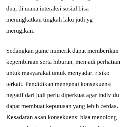
dua, di mana interaksi sosial bisa
meningkatkan tingkah laku judi yg
merugikan.
Sedangkan game numerik dapat memberikan
kegembiraan serta hiburan, menjadi perhatian
untuk masyarakat untuk menyadari risiko
terkait. Pendidikan mengenai konsekuensi
negatif dari judi perlu diperkuat agar individu
dapat membuat keputusan yang lebih cerdas.
Kesadaran akan konsekuensi bisa menolong