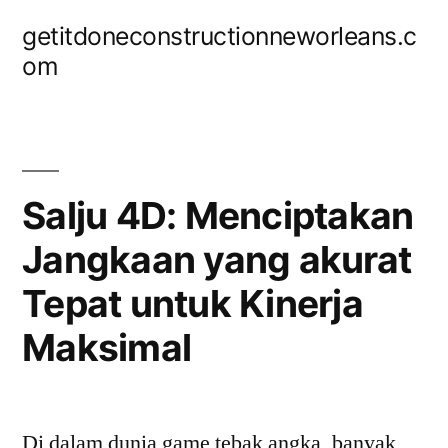
Skip
getitdoneconstructionneworleans.c
to
om
content
Salju 4D: Menciptakan
Jangkaan yang akurat
Tepat untuk Kinerja
Maksimal
Di dalam dunia game tebak angka, banyak