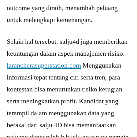
outcome yang diraih, menambah peluang
untuk melengkapi kemenangan.
Selain hal tersebut, salju4d juga memberikan
keuntungan dalam aspek manajemen risiko.
larancherasuperstation.com
Menggunakan
informasi tepat tentang ciri serta tren, para
kontestan bisa menurunkan risiko kerugian
serta meningkatkan profit. Kandidat yang
terampil dalam menggunakan data yang
berasal dari salju 4D bisa memanfaatkan