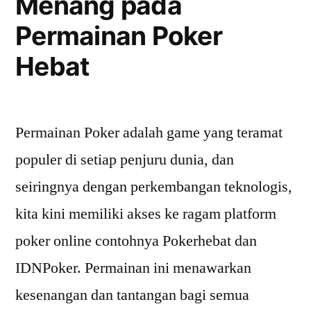
Menang pada
Permainan Poker
Hebat
Permainan Poker adalah game yang teramat
populer di setiap penjuru dunia, dan
seiringnya dengan perkembangan teknologis,
kita kini memiliki akses ke ragam platform
poker online contohnya Pokerhebat dan
IDNPoker. Permainan ini menawarkan
kesenangan dan tantangan bagi semua