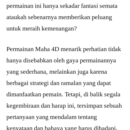
permainan ini hanya sekadar fantasi semata
ataukah sebenarnya memberikan peluang
untuk meraih kemenangan?
Permainan Maha 4D menarik perhatian tidak
hanya disebabkan oleh gaya permainannya
yang sederhana, melainkan juga karena
berbagai strategi dan ramalan yang dapat
dimanfaatkan pemain. Tetapi, di balik segala
kegembiraan dan harap ini, tersimpan sebuah
pertanyaan yang mendalam tentang
kenyataan dan bahaya yang harus dihadapi.