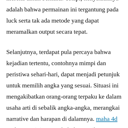
adalah bahwa permainan ini tergantung pada
luck serta tak ada metode yang dapat
meramalkan output secara tepat.
Selanjutnya, terdapat pula percaya bahwa
kejadian tertentu, contohnya mimpi dan
peristiwa sehari-hari, dapat menjadi petunjuk
untuk memilih angka yang sesuai. Situasi ini
mengakibatkan orang-orang terpaku ke dalam
usaha arti di sebalik angka-angka, merangkai
narrative dan harapan di dalamnya.
maha 4d