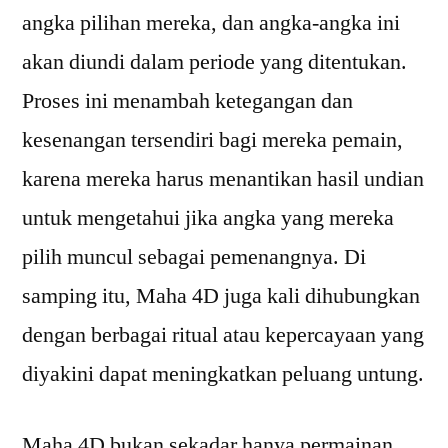
angka pilihan mereka, dan angka-angka ini
akan diundi dalam periode yang ditentukan.
Proses ini menambah ketegangan dan
kesenangan tersendiri bagi mereka pemain,
karena mereka harus menantikan hasil undian
untuk mengetahui jika angka yang mereka
pilih muncul sebagai pemenangnya. Di
samping itu, Maha 4D juga kali dihubungkan
dengan berbagai ritual atau kepercayaan yang
diyakini dapat meningkatkan peluang untung.
Maha 4D bukan sekadar hanya permainan,