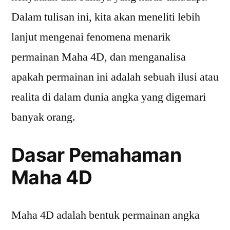
Dalam tulisan ini, kita akan meneliti lebih
lanjut mengenai fenomena menarik
permainan Maha 4D, dan menganalisa
apakah permainan ini adalah sebuah ilusi atau
realita di dalam dunia angka yang digemari
banyak orang.
Dasar Pemahaman
Maha 4D
Maha 4D adalah bentuk permainan angka