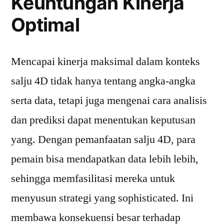
Keuntungan Kinerja
Optimal
Mencapai kinerja maksimal dalam konteks
salju 4D tidak hanya tentang angka-angka
serta data, tetapi juga mengenai cara analisis
dan prediksi dapat menentukan keputusan
yang. Dengan pemanfaatan salju 4D, para
pemain bisa mendapatkan data lebih lebih,
sehingga memfasilitasi mereka untuk
menyusun strategi yang sophisticated. Ini
membawa konsekuensi besar terhadap