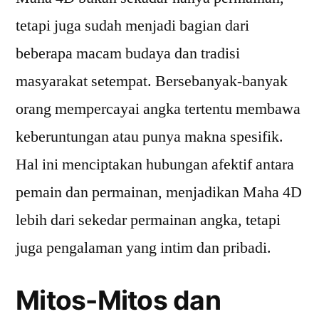
tetapi juga sudah menjadi bagian dari
beberapa macam budaya dan tradisi
masyarakat setempat. Bersebanyak-banyak
orang mempercayai angka tertentu membawa
keberuntungan atau punya makna spesifik.
Hal ini menciptakan hubungan afektif antara
pemain dan permainan, menjadikan Maha 4D
lebih dari sekedar permainan angka, tetapi
juga pengalaman yang intim dan pribadi.
Mitos-Mitos dan