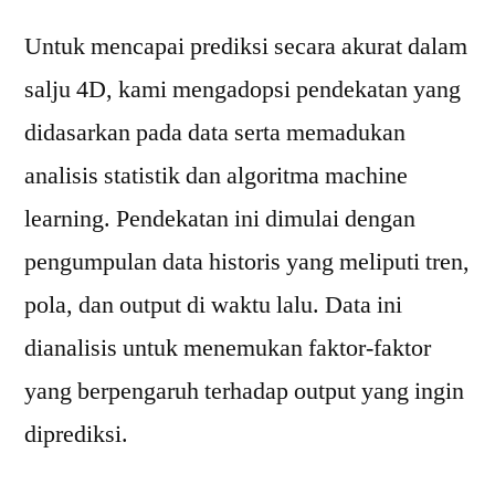
Untuk mencapai prediksi secara akurat dalam
salju 4D, kami mengadopsi pendekatan yang
didasarkan pada data serta memadukan
analisis statistik dan algoritma machine
learning. Pendekatan ini dimulai dengan
pengumpulan data historis yang meliputi tren,
pola, dan output di waktu lalu. Data ini
dianalisis untuk menemukan faktor-faktor
yang berpengaruh terhadap output yang ingin
diprediksi.