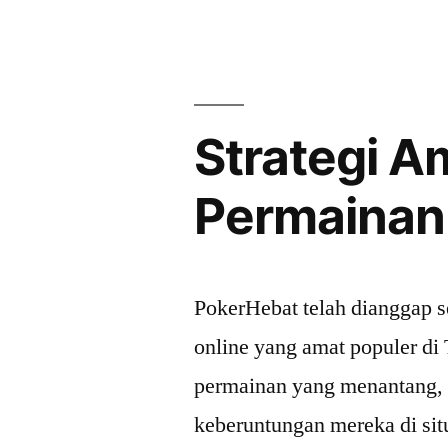
Unik
dan
Tips
Strategi 
Tepat”
Permainan
PokerHebat telah dianggap s
online yang amat populer di
permainan yang menantang, 
keberuntungan mereka di sit