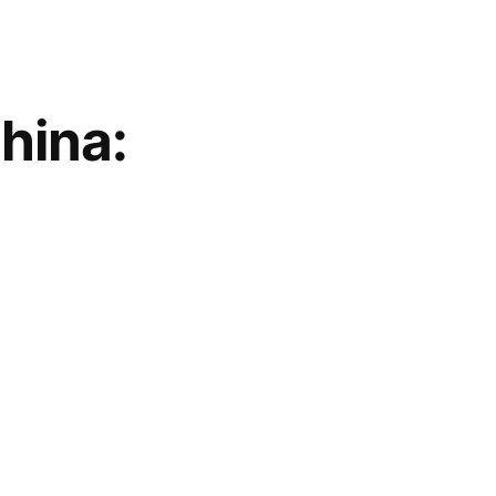
hina: