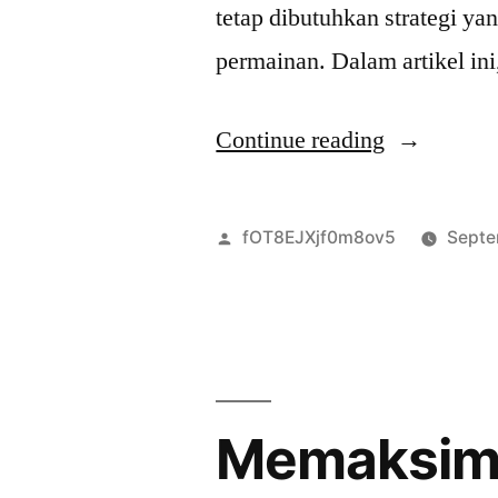
tetap dibutuhkan strategi y
permainan. Dalam artikel i
“Strategi
Continue reading
Ampuh
Meraih
Posted
fOT8EJXjf0m8ov5
Septe
Kemenang
by
di
Permainan
Poker”
Memaksima