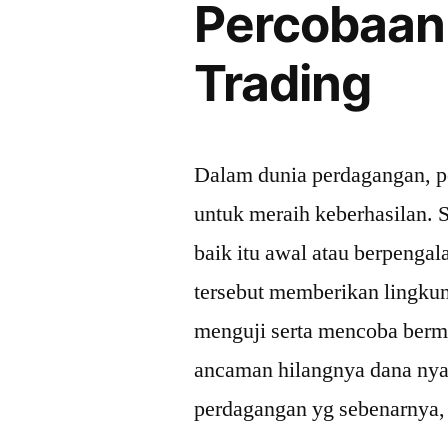
Percobaan
Trading
Dalam dunia perdagangan, pe
untuk meraih keberhasilan. 
baik itu awal atau berpeng
tersebut memberikan lingku
menguji serta mencoba berm
ancaman hilangnya dana nya
perdagangan yg sebenarnya