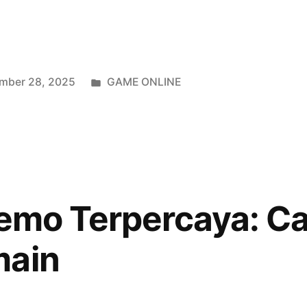
alkan
Posted
mber 28, 2025
GAME ONLINE
in
Demo Terpercaya: C
main