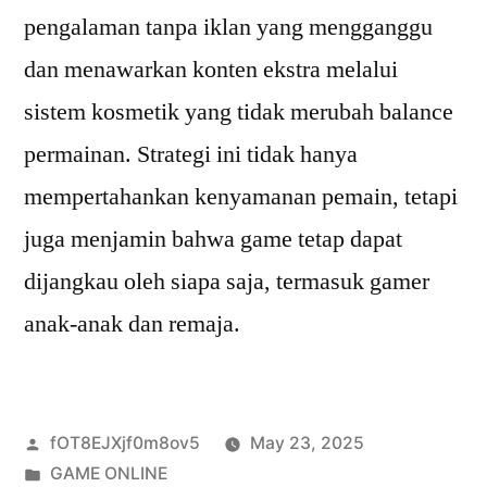
pengalaman tanpa iklan yang mengganggu
dan menawarkan konten ekstra melalui
sistem kosmetik yang tidak merubah balance
permainan. Strategi ini tidak hanya
mempertahankan kenyamanan pemain, tetapi
juga menjamin bahwa game tetap dapat
dijangkau oleh siapa saja, termasuk gamer
anak-anak dan remaja.
Posted
fOT8EJXjf0m8ov5
May 23, 2025
by
Posted
GAME ONLINE