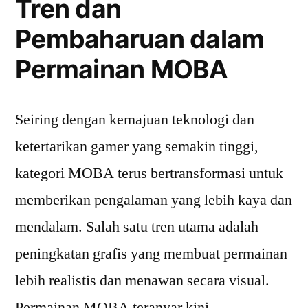
Tren dan
Pembaharuan dalam
Permainan MOBA
Seiring dengan kemajuan teknologi dan
ketertarikan gamer yang semakin tinggi,
kategori MOBA terus bertransformasi untuk
memberikan pengalaman yang lebih kaya dan
mendalam. Salah satu tren utama adalah
peningkatan grafis yang membuat permainan
lebih realistis dan menawan secara visual.
Permainan MOBA teranyar kini