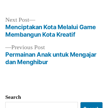
in
Next
Next Post
post:
Menciptakan Kota Melalui Game
Post
Membangun Kota Kreatif
navigation
Previous
Previous Post
post:
Permainan Anak untuk Mengajar
dan Menghibur
Search