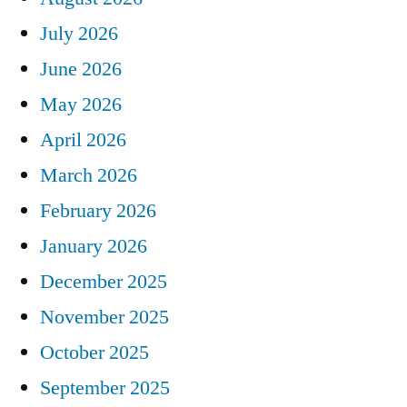
July 2026
June 2026
May 2026
April 2026
March 2026
February 2026
January 2026
December 2025
November 2025
October 2025
September 2025