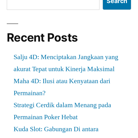
Search
Recent Posts
Salju 4D: Menciptakan Jangkaan yang
akurat Tepat untuk Kinerja Maksimal
Maha 4D: Ilusi atau Kenyataan dari
Permainan?
Strategi Cerdik dalam Menang pada
Permainan Poker Hebat
Kuda Slot: Gabungan Di antara