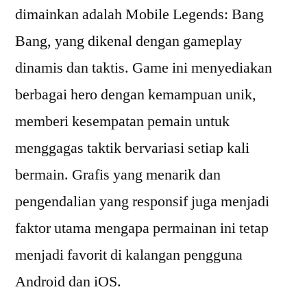
dimainkan adalah Mobile Legends: Bang
Bang, yang dikenal dengan gameplay
dinamis dan taktis. Game ini menyediakan
berbagai hero dengan kemampuan unik,
memberi kesempatan pemain untuk
menggagas taktik bervariasi setiap kali
bermain. Grafis yang menarik dan
pengendalian yang responsif juga menjadi
faktor utama mengapa permainan ini tetap
menjadi favorit di kalangan pengguna
Android dan iOS.