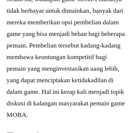
tidak berbayar untuk dimainkan, banyak dari
mereka memberikan opsi pembelian dalam
game yang bisa menjadi beban bagi beberapa
pemain. Pembelian tersebut kadang-kadang
membawa keuntungan kompetitif bagi
pemain yang menginvestasikan uang lebih,
yang dapat menciptakan ketidakadilan di
dalam game. Hal ini kerap kali menjadi topik
diskusi di kalangan masyarakat pemain game
MOBA.