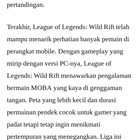
pertandingan.
Terakhir, League of Legends: Wild Rift telah
mampu menarik perhatian banyak pemain di
perangkat mobile. Dengan gameplay yang
mirip dengan versi PC-nya, League of
Legends: Wild Rift menawarkan pengalaman
bermain MOBA yang kaya di genggaman
tangan. Peta yang lebih kecil dan durasi
permainan pendek cocok untuk gamer yang
padat tetapi tetap ingin menikmati
pertempuran yang menegangkan. Liga ini