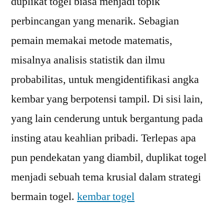
duplikat togel biasa menjadi topik
perbincangan yang menarik. Sebagian
pemain memakai metode matematis,
misalnya analisis statistik dan ilmu
probabilitas, untuk mengidentifikasi angka
kembar yang berpotensi tampil. Di sisi lain,
yang lain cenderung untuk bergantung pada
insting atau keahlian pribadi. Terlepas apa
pun pendekatan yang diambil, duplikat togel
menjadi sebuah tema krusial dalam strategi
bermain togel.
kembar togel