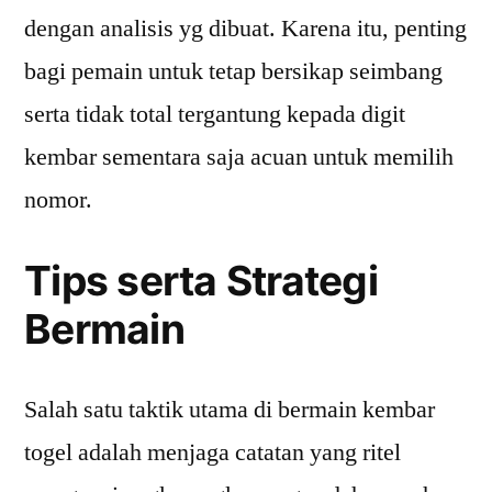
dengan analisis yg dibuat. Karena itu, penting
bagi pemain untuk tetap bersikap seimbang
serta tidak total tergantung kepada digit
kembar sementara saja acuan untuk memilih
nomor.
Tips serta Strategi
Bermain
Salah satu taktik utama di bermain kembar
togel adalah menjaga catatan yang ritel