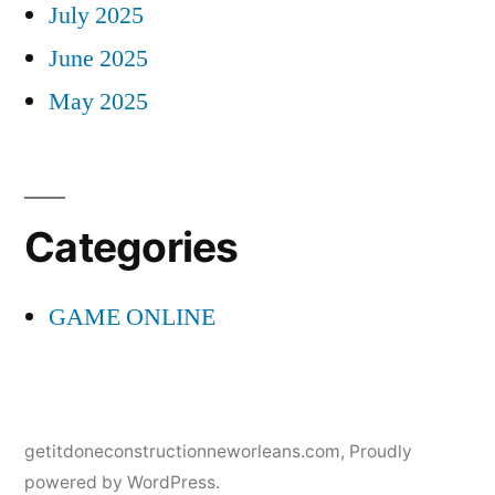
July 2025
June 2025
May 2025
Categories
GAME ONLINE
getitdoneconstructionneworleans.com
,
Proudly
powered by WordPress.