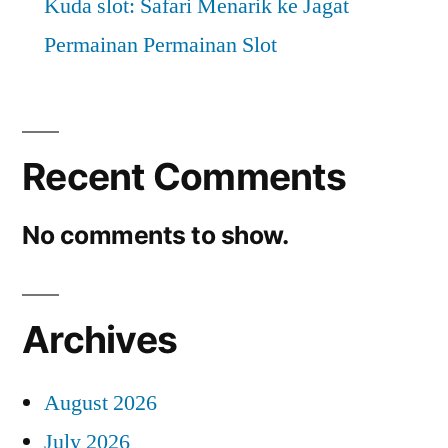
Kuda slot: Safari Menarik ke Jagat
Permainan Permainan Slot
Recent Comments
No comments to show.
Archives
August 2026
July 2026