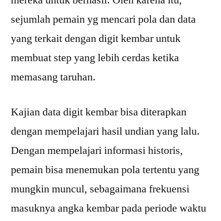
mereka untuk berhasil. Oleh karena itu,
sejumlah pemain yg mencari pola dan data
yang terkait dengan digit kembar untuk
membuat step yang lebih cerdas ketika
memasang taruhan.
Kajian data digit kembar bisa diterapkan
dengan mempelajari hasil undian yang lalu.
Dengan mempelajari informasi historis,
pemain bisa menemukan pola tertentu yang
mungkin muncul, sebagaimana frekuensi
masuknya angka kembar pada periode waktu