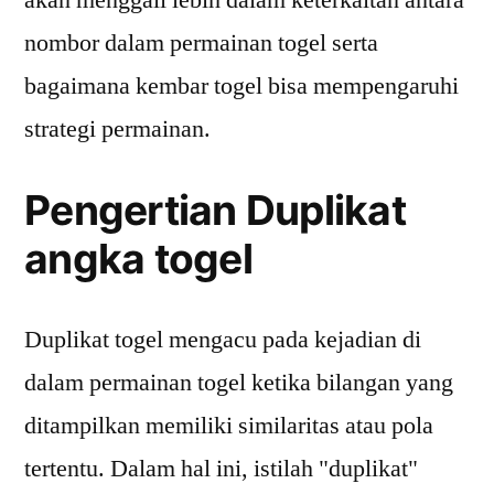
akan menggali lebih dalam keterkaitan antara
nombor dalam permainan togel serta
bagaimana kembar togel bisa mempengaruhi
strategi permainan.
Pengertian Duplikat
angka togel
Duplikat togel mengacu pada kejadian di
dalam permainan togel ketika bilangan yang
ditampilkan memiliki similaritas atau pola
tertentu. Dalam hal ini, istilah "duplikat"