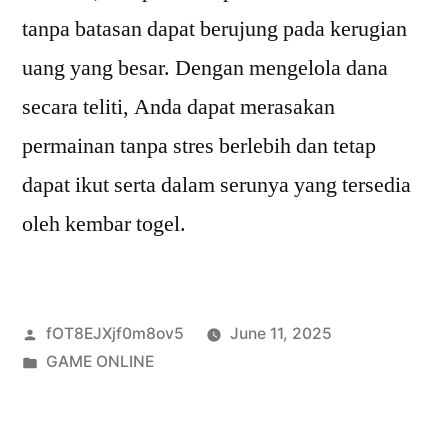
tanpa batasan dapat berujung pada kerugian
uang yang besar. Dengan mengelola dana
secara teliti, Anda dapat merasakan
permainan tanpa stres berlebih dan tetap
dapat ikut serta dalam serunya yang tersedia
oleh kembar togel.
Posted
fOT8EJXjf0m8ov5
June 11, 2025
by
Posted
GAME ONLINE
in