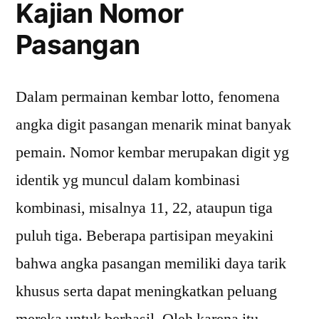
Kajian Nomor
Pasangan
Dalam permainan kembar lotto, fenomena
angka digit pasangan menarik minat banyak
pemain. Nomor kembar merupakan digit yg
identik yg muncul dalam kombinasi
kombinasi, misalnya 11, 22, ataupun tiga
puluh tiga. Beberapa partisipan meyakini
bahwa angka pasangan memiliki daya tarik
khusus serta dapat meningkatkan peluang