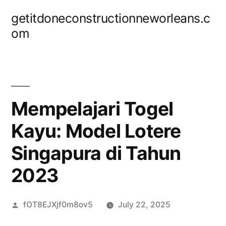
Skip
getitdoneconstructionneworleans.c
to
om
content
Mempelajari Togel
Kayu: Model Lotere
Singapura di Tahun
2023
Posted
fOT8EJXjf0m8ov5
July 22, 2025
by