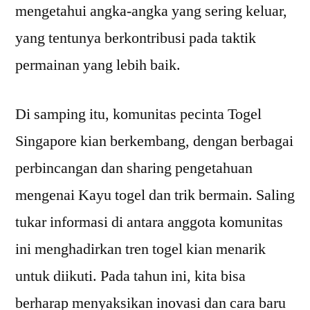
mengetahui angka-angka yang sering keluar,
yang tentunya berkontribusi pada taktik
permainan yang lebih baik.
Di samping itu, komunitas pecinta Togel
Singapore kian berkembang, dengan berbagai
perbincangan dan sharing pengetahuan
mengenai Kayu togel dan trik bermain. Saling
tukar informasi di antara anggota komunitas
ini menghadirkan tren togel kian menarik
untuk diikuti. Pada tahun ini, kita bisa
berharap menyaksikan inovasi dan cara baru