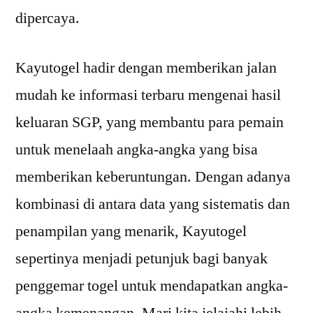
dipercaya.
Kayutogel hadir dengan memberikan jalan
mudah ke informasi terbaru mengenai hasil
keluaran SGP, yang membantu para pemain
untuk menelaah angka-angka yang bisa
memberikan keberuntungan. Dengan adanya
kombinasi di antara data yang sistematis dan
penampilan yang menarik, Kayutogel
sepertinya menjadi petunjuk bagi banyak
penggemar togel untuk mendapatkan angka-