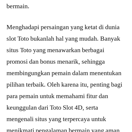
bermain.
Menghadapi persaingan yang ketat di dunia
slot Toto bukanlah hal yang mudah. Banyak
situs Toto yang menawarkan berbagai
promosi dan bonus menarik, sehingga
membingungkan pemain dalam menentukan
pilihan terbaik. Oleh karena itu, penting bagi
para pemain untuk memahami fitur dan
keunggulan dari Toto Slot 4D, serta
mengenali situs yang terpercaya untuk
menikmati pengalaman bermain yang aman