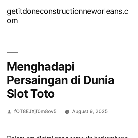
Skip
getitdoneconstructionneworleans.c
to
om
content
Menghadapi
Persaingan di Dunia
Slot Toto
Posted
fOT8EJXjf0m8ov5
August 9, 2025
by