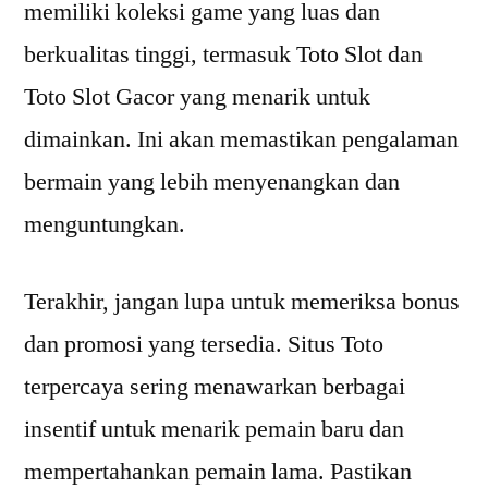
memiliki koleksi game yang luas dan
berkualitas tinggi, termasuk Toto Slot dan
Toto Slot Gacor yang menarik untuk
dimainkan. Ini akan memastikan pengalaman
bermain yang lebih menyenangkan dan
menguntungkan.
Terakhir, jangan lupa untuk memeriksa bonus
dan promosi yang tersedia. Situs Toto
terpercaya sering menawarkan berbagai
insentif untuk menarik pemain baru dan
mempertahankan pemain lama. Pastikan