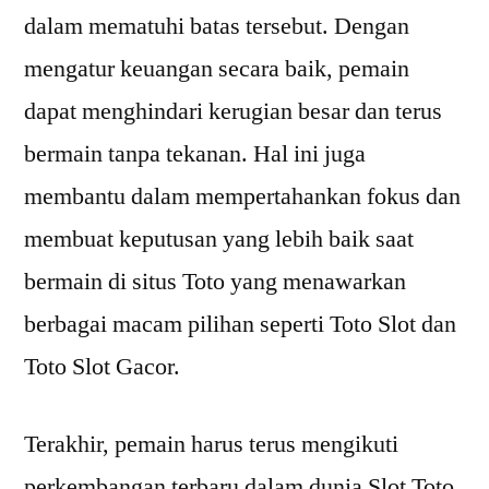
dalam mematuhi batas tersebut. Dengan
mengatur keuangan secara baik, pemain
dapat menghindari kerugian besar dan terus
bermain tanpa tekanan. Hal ini juga
membantu dalam mempertahankan fokus dan
membuat keputusan yang lebih baik saat
bermain di situs Toto yang menawarkan
berbagai macam pilihan seperti Toto Slot dan
Toto Slot Gacor.
Terakhir, pemain harus terus mengikuti
perkembangan terbaru dalam dunia Slot Toto