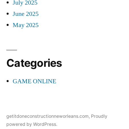
July 2025
June 2025
May 2025
Categories
GAME ONLINE
getitdoneconstructionneworleans.com
,
Proudly
powered by WordPress.