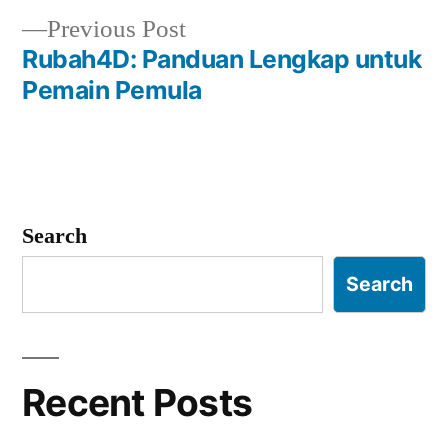
navigation
Previous
Previous Post
post:
Rubah4D: Panduan Lengkap untuk
Pemain Pemula
Search
Search
Recent Posts