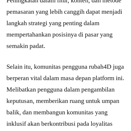
Peningkatan dalam fitur, konten, dan metode
pemasaran yang lebih canggih dapat menjadi
langkah strategi yang penting dalam
mempertahankan posisinya di pasar yang
semakin padat.
Selain itu, komunitas pengguna rubah4D juga
berperan vital dalam masa depan platform ini.
Melibatkan pengguna dalam pengambilan
keputusan, memberikan ruang untuk umpan
balik, dan membangun komunitas yang
inklusif akan berkontribusi pada loyalitas