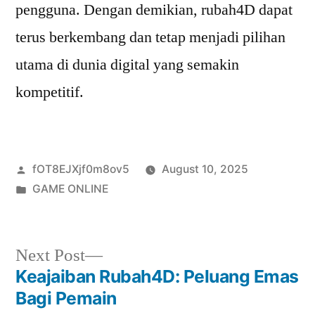
pengguna. Dengan demikian, rubah4D dapat
terus berkembang dan tetap menjadi pilihan
utama di dunia digital yang semakin
kompetitif.
Posted
fOT8EJXjf0m8ov5
August 10, 2025
by
Posted
GAME ONLINE
in
Next
Next Post
post:
Keajaiban Rubah4D: Peluang Emas
Post
Bagi Pemain