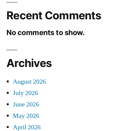
Recent Comments
No comments to show.
Archives
August 2026
July 2026
June 2026
May 2026
April 2026