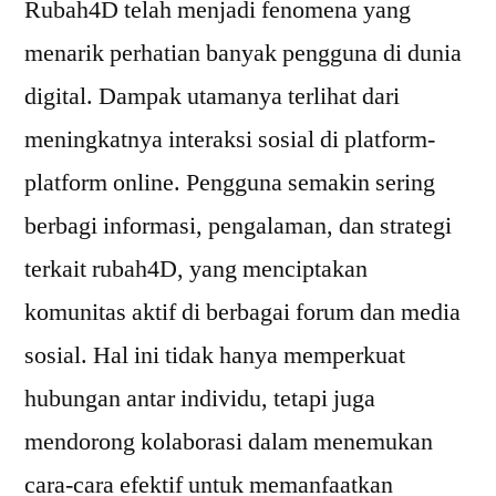
Rubah4D telah menjadi fenomena yang
menarik perhatian banyak pengguna di dunia
digital. Dampak utamanya terlihat dari
meningkatnya interaksi sosial di platform-
platform online. Pengguna semakin sering
berbagi informasi, pengalaman, dan strategi
terkait rubah4D, yang menciptakan
komunitas aktif di berbagai forum dan media
sosial. Hal ini tidak hanya memperkuat
hubungan antar individu, tetapi juga
mendorong kolaborasi dalam menemukan
cara-cara efektif untuk memanfaatkan