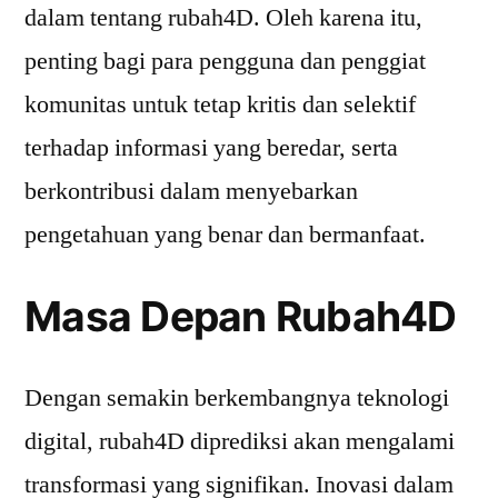
dalam tentang rubah4D. Oleh karena itu,
penting bagi para pengguna dan penggiat
komunitas untuk tetap kritis dan selektif
terhadap informasi yang beredar, serta
berkontribusi dalam menyebarkan
pengetahuan yang benar dan bermanfaat.
Masa Depan Rubah4D
Dengan semakin berkembangnya teknologi
digital, rubah4D diprediksi akan mengalami
transformasi yang signifikan. Inovasi dalam