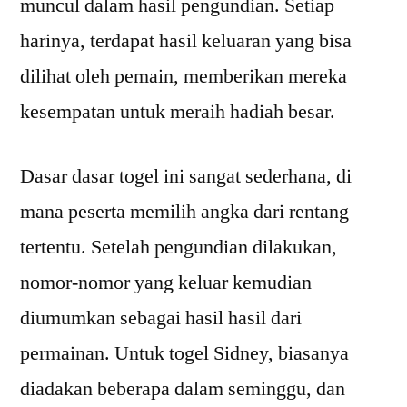
muncul dalam hasil pengundian. Setiap
harinya, terdapat hasil keluaran yang bisa
dilihat oleh pemain, memberikan mereka
kesempatan untuk meraih hadiah besar.
Dasar dasar togel ini sangat sederhana, di
mana peserta memilih angka dari rentang
tertentu. Setelah pengundian dilakukan,
nomor-nomor yang keluar kemudian
diumumkan sebagai hasil hasil dari
permainan. Untuk togel Sidney, biasanya
diadakan beberapa dalam seminggu, dan