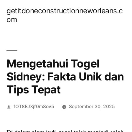
Skip
getitdoneconstructionneworleans.c
to
om
content
Mengetahui Togel
Sidney: Fakta Unik dan
Tips Tepat
Posted
fOT8EJXjf0m8ov5
September 30, 2025
by