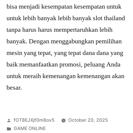
bisa menjadi kesempatan kesempatan untuk
untuk lebih banyak lebih banyak slot thailand
tanpa harus harus mempertaruhkan lebih
banyak. Dengan menggabungkan pemilihan
mesin yang tepat, yang tepat dana dana yang
baik memanfaatkan promosi, peluang Anda
untuk meraih kemenangan kemenangan akan
besar.
Posted
fOT8EJXjf0m8ov5
October 20, 2025
by
Posted
GAME ONLINE