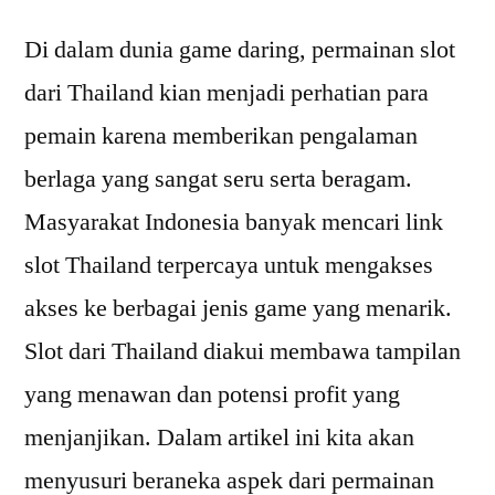
Di dalam dunia game daring, permainan slot
dari Thailand kian menjadi perhatian para
pemain karena memberikan pengalaman
berlaga yang sangat seru serta beragam.
Masyarakat Indonesia banyak mencari link
slot Thailand terpercaya untuk mengakses
akses ke berbagai jenis game yang menarik.
Slot dari Thailand diakui membawa tampilan
yang menawan dan potensi profit yang
menjanjikan. Dalam artikel ini kita akan
menyusuri beraneka aspek dari permainan