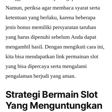
Namun, periksa agar membaca syarat serta
ketentuan yang berlaku, karena beberapa
jenis bonus memiliki persyaratan taruhan
yang harus dipenuhi sebelum Anda dapat
mengambil hasil. Dengan mengikuti cara ini,
kita bisa mendapatkan link permainan slot
yang bisa dipercaya serta mengalami
pengalaman berjudi yang aman.
Strategi Bermain Slot
Yang Menguntungkan