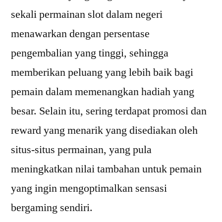
sekali permainan slot dalam negeri
menawarkan dengan persentase
pengembalian yang tinggi, sehingga
memberikan peluang yang lebih baik bagi
pemain dalam memenangkan hadiah yang
besar. Selain itu, sering terdapat promosi dan
reward yang menarik yang disediakan oleh
situs-situs permainan, yang pula
meningkatkan nilai tambahan untuk pemain
yang ingin mengoptimalkan sensasi
bergaming sendiri.