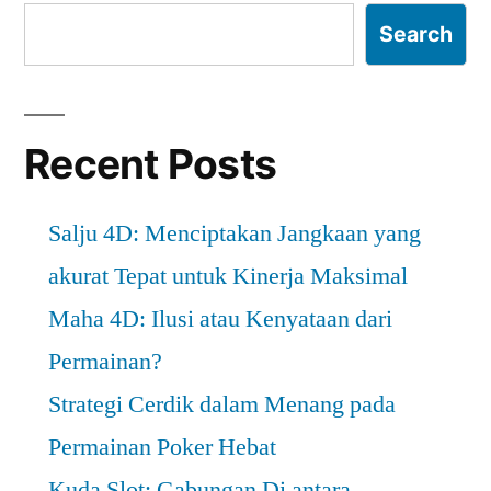
Search
Recent Posts
Salju 4D: Menciptakan Jangkaan yang
akurat Tepat untuk Kinerja Maksimal
Maha 4D: Ilusi atau Kenyataan dari
Permainan?
Strategi Cerdik dalam Menang pada
Permainan Poker Hebat
Kuda Slot: Gabungan Di antara