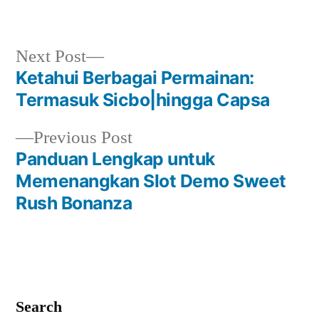
in
Next
Next Post
post:
Ketahui Berbagai Permainan:
Post
Termasuk Sicbo|hingga Capsa
navigation
Previous
Previous Post
post:
Panduan Lengkap untuk
Memenangkan Slot Demo Sweet
Rush Bonanza
Search