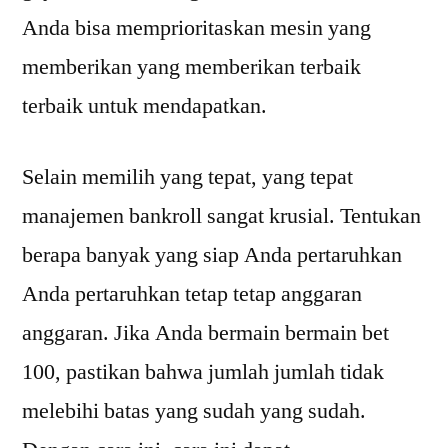
Anda bisa memprioritaskan mesin yang
memberikan yang memberikan terbaik
terbaik untuk mendapatkan.
Selain memilih yang tepat, yang tepat
manajemen bankroll sangat krusial. Tentukan
berapa banyak yang siap Anda pertaruhkan
Anda pertaruhkan tetap tetap anggaran
anggaran. Jika Anda bermain bermain bet
100, pastikan bahwa jumlah jumlah tidak
melebihi batas yang sudah yang sudah.