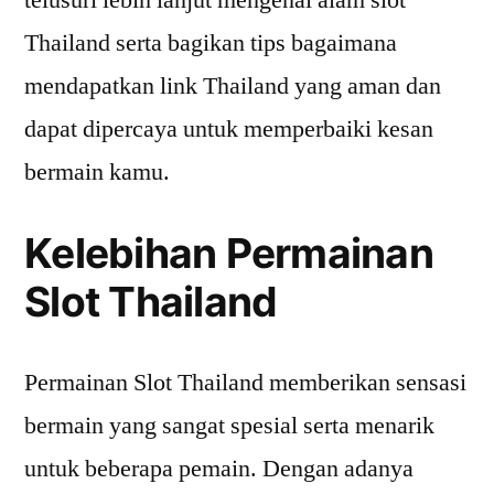
telusuri lebih lanjut mengenai alam slot
Thailand serta bagikan tips bagaimana
mendapatkan link Thailand yang aman dan
dapat dipercaya untuk memperbaiki kesan
bermain kamu.
Kelebihan Permainan
Slot Thailand
Permainan Slot Thailand memberikan sensasi
bermain yang sangat spesial serta menarik
untuk beberapa pemain. Dengan adanya