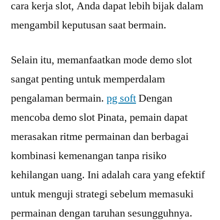
cara kerja slot, Anda dapat lebih bijak dalam
mengambil keputusan saat bermain.
Selain itu, memanfaatkan mode demo slot
sangat penting untuk memperdalam
pengalaman bermain.
pg soft
Dengan
mencoba demo slot Pinata, pemain dapat
merasakan ritme permainan dan berbagai
kombinasi kemenangan tanpa risiko
kehilangan uang. Ini adalah cara yang efektif
untuk menguji strategi sebelum memasuki
permainan dengan taruhan sesungguhnya.