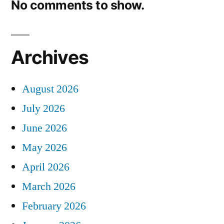
No comments to show.
Archives
August 2026
July 2026
June 2026
May 2026
April 2026
March 2026
February 2026