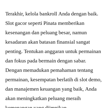
Terakhir, kelola bankroll Anda dengan baik.
Slot gacor seperti Pinata memberikan
kesenangan dan peluang besar, namun
kesadaran akan batasan finansial sangat
penting. Tentukan anggaran untuk permainan
dan fokus pada bermain dengan sabar.
Dengan memadukan pemahaman tentang
permainan, kesempatan berlatih di slot demo,
dan manajemen keuangan yang baik, Anda
akan meningkatkan peluang meraih
kemenangan yang diimpikan.