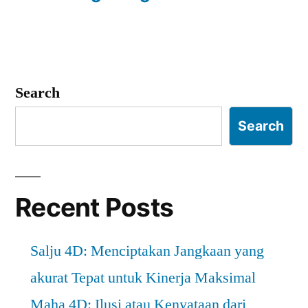
Search
Search
Recent Posts
Salju 4D: Menciptakan Jangkaan yang
akurat Tepat untuk Kinerja Maksimal
Maha 4D: Ilusi atau Kenyataan dari