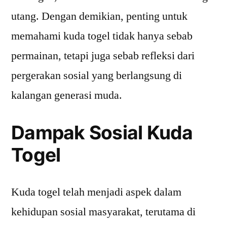
utang. Dengan demikian, penting untuk
memahami kuda togel tidak hanya sebab
permainan, tetapi juga sebab refleksi dari
pergerakan sosial yang berlangsung di
kalangan generasi muda.
Dampak Sosial Kuda
Togel
Kuda togel telah menjadi aspek dalam
kehidupan sosial masyarakat, terutama di