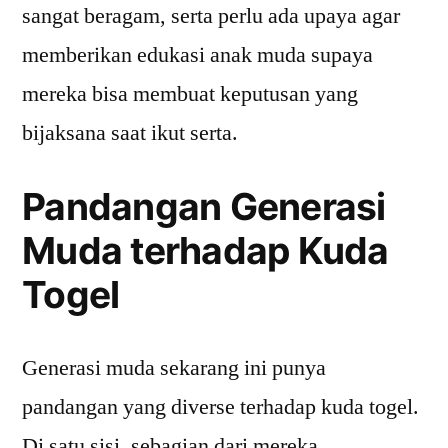
sangat beragam, serta perlu ada upaya agar
memberikan edukasi anak muda supaya
mereka bisa membuat keputusan yang
bijaksana saat ikut serta.
Pandangan Generasi
Muda terhadap Kuda
Togel
Generasi muda sekarang ini punya
pandangan yang diverse terhadap kuda togel.
Di satu sisi, sebagian dari mereka