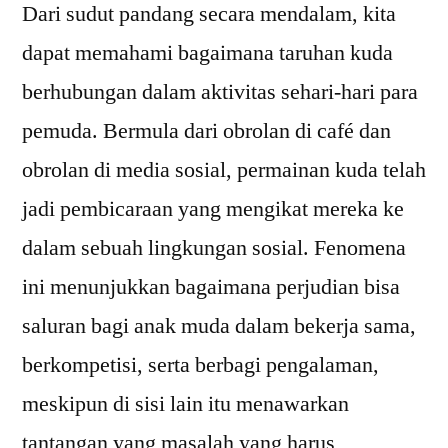
Dari sudut pandang secara mendalam, kita
dapat memahami bagaimana taruhan kuda
berhubungan dalam aktivitas sehari-hari para
pemuda. Bermula dari obrolan di café dan
obrolan di media sosial, permainan kuda telah
jadi pembicaraan yang mengikat mereka ke
dalam sebuah lingkungan sosial. Fenomena
ini menunjukkan bagaimana perjudian bisa
saluran bagi anak muda dalam bekerja sama,
berkompetisi, serta berbagi pengalaman,
meskipun di sisi lain itu menawarkan
tantangan yang masalah yang harus