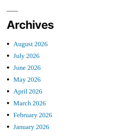
Archives
August 2026
July 2026
June 2026
May 2026
April 2026
March 2026
February 2026
January 2026