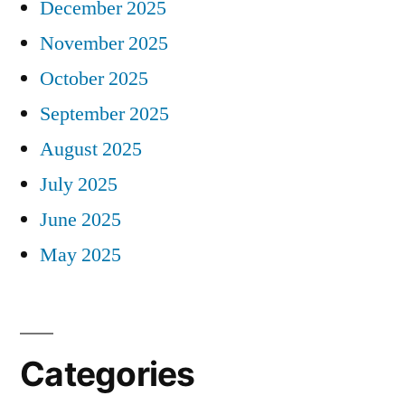
December 2025
November 2025
October 2025
September 2025
August 2025
July 2025
June 2025
May 2025
Categories