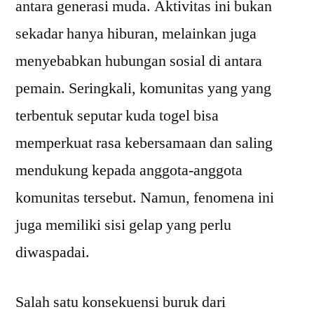
antara generasi muda. Aktivitas ini bukan
sekadar hanya hiburan, melainkan juga
menyebabkan hubungan sosial di antara
pemain. Seringkali, komunitas yang yang
terbentuk seputar kuda togel bisa
memperkuat rasa kebersamaan dan saling
mendukung kepada anggota-anggota
komunitas tersebut. Namun, fenomena ini
juga memiliki sisi gelap yang perlu
diwaspadai.
Salah satu konsekuensi buruk dari