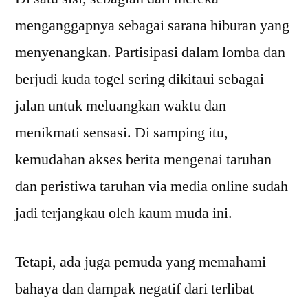
menganggapnya sebagai sarana hiburan yang
menyenangkan. Partisipasi dalam lomba dan
berjudi kuda togel sering dikitaui sebagai
jalan untuk meluangkan waktu dan
menikmati sensasi. Di samping itu,
kemudahan akses berita mengenai taruhan
dan peristiwa taruhan via media online sudah
jadi terjangkau oleh kaum muda ini.
Tetapi, ada juga pemuda yang memahami
bahaya dan dampak negatif dari terlibat