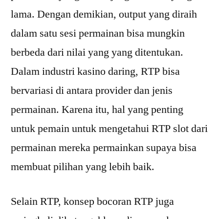
lama. Dengan demikian, output yang diraih
dalam satu sesi permainan bisa mungkin
berbeda dari nilai yang yang ditentukan.
Dalam industri kasino daring, RTP bisa
bervariasi di antara provider dan jenis
permainan. Karena itu, hal yang penting
untuk pemain untuk mengetahui RTP slot dari
permainan mereka permainkan supaya bisa
membuat pilihan yang lebih baik.
Selain RTP, konsep bocoran RTP juga