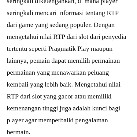
seringkali diketengahkan, di mana player
seringkali mencari informasi tentang RTP
dari game yang sedang populer. Dengan
mengetahui nilai RTP dari slot dari penyedia
tertentu seperti Pragmatik Play maupun
lainnya, pemain dapat memilih permainan
permainan yang menawarkan peluang
kembali yang lebih baik. Mengetahui nilai
RTP dari slot yang gacor atau memiliki
kemenangan tinggi juga adalah kunci bagi
player agar memperbaiki pengalaman
bermain.