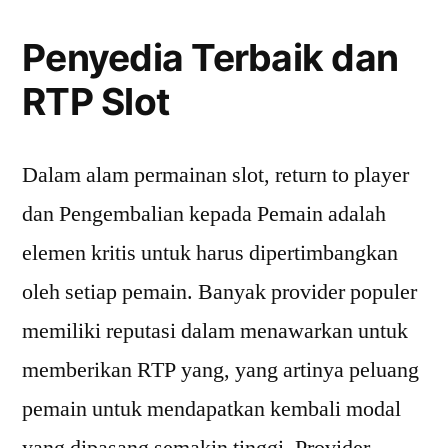
Penyedia Terbaik dan
RTP Slot
Dalam alam permainan slot, return to player
dan Pengembalian kepada Pemain adalah
elemen kritis untuk harus dipertimbangkan
oleh setiap pemain. Banyak provider populer
memiliki reputasi dalam menawarkan untuk
memberikan RTP yang, yang artinya peluang
pemain untuk mendapatkan kembali modal