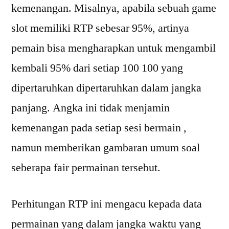
kemenangan. Misalnya, apabila sebuah game
slot memiliki RTP sebesar 95%, artinya
pemain bisa mengharapkan untuk mengambil
kembali 95% dari setiap 100 100 yang
dipertaruhkan dipertaruhkan dalam jangka
panjang. Angka ini tidak menjamin
kemenangan pada setiap sesi bermain ,
namun memberikan gambaran umum soal
seberapa fair permainan tersebut.
Perhitungan RTP ini mengacu kepada data
permainan yang dalam jangka waktu yang