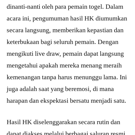
dinanti-nanti oleh para pemain togel. Dalam
acara ini, pengumuman hasil HK diumumkan
secara langsung, memberikan kepastian dan
keterbukaan bagi seluruh pemain. Dengan
mengikuti live draw, pemain dapat langsung
mengetahui apakah mereka menang meraih
kemenangan tanpa harus menunggu lama. Ini
juga adalah saat yang beremosi, di mana
harapan dan ekspektasi bersatu menjadi satu.
Hasil HK diselenggarakan secara rutin dan
dapat diakses melalui berbagai saluran resmi.