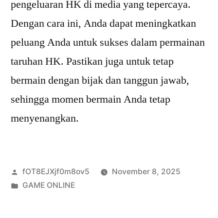
pengeluaran HK di media yang tepercaya.
Dengan cara ini, Anda dapat meningkatkan
peluang Anda untuk sukses dalam permainan
taruhan HK. Pastikan juga untuk tetap
bermain dengan bijak dan tanggun jawab,
sehingga momen bermain Anda tetap
menyenangkan.
Posted
fOT8EJXjf0m8ov5
November 8, 2025
by
Posted
GAME ONLINE
in