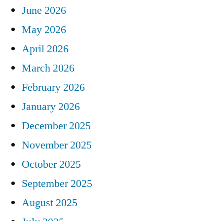
June 2026
May 2026
April 2026
March 2026
February 2026
January 2026
December 2025
November 2025
October 2025
September 2025
August 2025