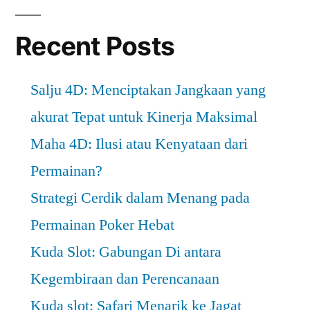
Recent Posts
Salju 4D: Menciptakan Jangkaan yang
akurat Tepat untuk Kinerja Maksimal
Maha 4D: Ilusi atau Kenyataan dari
Permainan?
Strategi Cerdik dalam Menang pada
Permainan Poker Hebat
Kuda Slot: Gabungan Di antara
Kegembiraan dan Perencanaan
Kuda slot: Safari Menarik ke Jagat