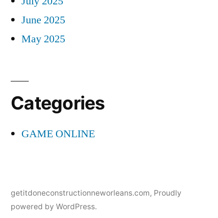
July 2025
June 2025
May 2025
Categories
GAME ONLINE
getitdoneconstructionneworleans.com
,
Proudly
powered by WordPress.