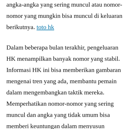
angka-angka yang sering muncul atau nomor-
nomor yang mungkin bisa muncul di keluaran
berikutnya.
toto hk
Dalam beberapa bulan terakhir, pengeluaran
HK menampilkan banyak nomor yang stabil.
Informasi HK ini bisa memberikan gambaran
mengenai tren yang ada, membantu pemain
dalam mengembangkan taktik mereka.
Memperhatikan nomor-nomor yang sering
muncul dan angka yang tidak umum bisa
memberi keuntungan dalam menyusun