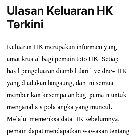
Ulasan Keluaran HK
Terkini
Keluaran HK merupakan informasi yang
amat krusial bagi pemain toto HK. Setiap
hasil pengeluaran diambil dari live draw HK
yang diadakan langsung, dan ini semua
memberikan kesempatan bagi pemain untuk
menganalisis pola angka yang muncul.
Melalui memeriksa data HK sebelumnya,
pemain dapat mendapatkan wawasan tentang