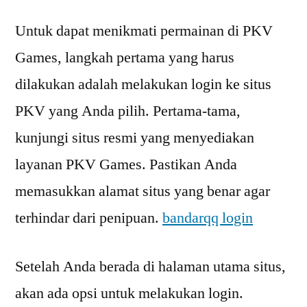
Untuk dapat menikmati permainan di PKV
Games, langkah pertama yang harus
dilakukan adalah melakukan login ke situs
PKV yang Anda pilih. Pertama-tama,
kunjungi situs resmi yang menyediakan
layanan PKV Games. Pastikan Anda
memasukkan alamat situs yang benar agar
terhindar dari penipuan.
bandarqq login
Setelah Anda berada di halaman utama situs,
akan ada opsi untuk melakukan login.