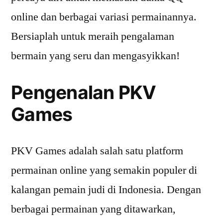
online dan berbagai variasi permainannya.
Bersiaplah untuk meraih pengalaman
bermain yang seru dan mengasyikkan!
Pengenalan PKV
Games
PKV Games adalah salah satu platform
permainan online yang semakin populer di
kalangan pemain judi di Indonesia. Dengan
berbagai permainan yang ditawarkan,