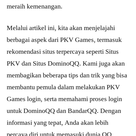
meraih kemenangan.
Melalui artikel ini, kita akan menjelajahi
berbagai aspek dari PKV Games, termasuk
rekomendasi situs terpercaya seperti Situs
PKV dan Situs DominoQQ. Kami juga akan
membagikan beberapa tips dan trik yang bisa
membantu pemula dalam melakukan PKV
Games login, serta memahami proses login
untuk DominoQQ dan BandarQQ. Dengan
informasi yang tepat, Anda akan lebih
percaya diri untuk memasuki dunia QQ