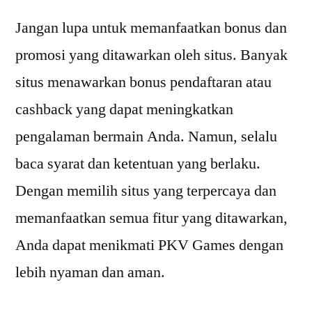
Jangan lupa untuk memanfaatkan bonus dan
promosi yang ditawarkan oleh situs. Banyak
situs menawarkan bonus pendaftaran atau
cashback yang dapat meningkatkan
pengalaman bermain Anda. Namun, selalu
baca syarat dan ketentuan yang berlaku.
Dengan memilih situs yang terpercaya dan
memanfaatkan semua fitur yang ditawarkan,
Anda dapat menikmati PKV Games dengan
lebih nyaman dan aman.