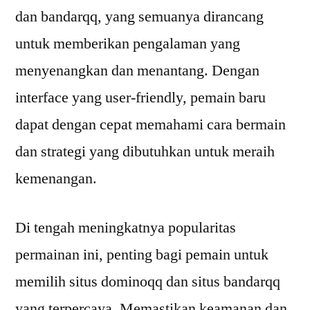
dan bandarqq, yang semuanya dirancang
untuk memberikan pengalaman yang
menyenangkan dan menantang. Dengan
interface yang user-friendly, pemain baru
dapat dengan cepat memahami cara bermain
dan strategi yang dibutuhkan untuk meraih
kemenangan.
Di tengah meningkatnya popularitas
permainan ini, penting bagi pemain untuk
memilih situs dominoqq dan situs bandarqq
yang terpercaya. Memastikan keamanan dan