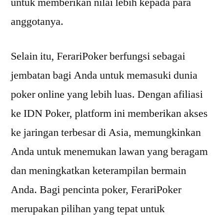
untuk memberikan nilai lebih kepada para
anggotanya.
Selain itu, FerariPoker berfungsi sebagai
jembatan bagi Anda untuk memasuki dunia
poker online yang lebih luas. Dengan afiliasi
ke IDN Poker, platform ini memberikan akses
ke jaringan terbesar di Asia, memungkinkan
Anda untuk menemukan lawan yang beragam
dan meningkatkan keterampilan bermain
Anda. Bagi pencinta poker, FerariPoker
merupakan pilihan yang tepat untuk