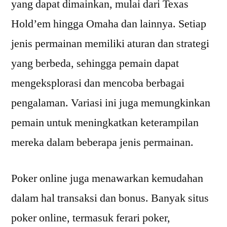
yang dapat dimainkan, mulai dari Texas
Hold’em hingga Omaha dan lainnya. Setiap
jenis permainan memiliki aturan dan strategi
yang berbeda, sehingga pemain dapat
mengeksplorasi dan mencoba berbagai
pengalaman. Variasi ini juga memungkinkan
pemain untuk meningkatkan keterampilan
mereka dalam beberapa jenis permainan.
Poker online juga menawarkan kemudahan
dalam hal transaksi dan bonus. Banyak situs
poker online, termasuk ferari poker,