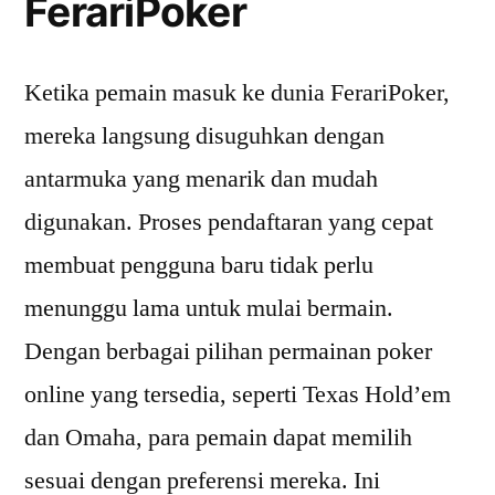
FerariPoker
Ketika pemain masuk ke dunia FerariPoker,
mereka langsung disuguhkan dengan
antarmuka yang menarik dan mudah
digunakan. Proses pendaftaran yang cepat
membuat pengguna baru tidak perlu
menunggu lama untuk mulai bermain.
Dengan berbagai pilihan permainan poker
online yang tersedia, seperti Texas Hold’em
dan Omaha, para pemain dapat memilih
sesuai dengan preferensi mereka. Ini