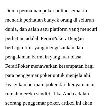
Dunia permainan poker online semakin
menarik perhatian banyak orang di seluruh
dunia, dan salah satu platform yang mencuri
perhatian adalah FerariPoker. Dengan
berbagai fitur yang mengesankan dan
pengalaman bermain yang luar biasa,
FerariPoker menawarkan kesempatan bagi
para penggemar poker untuk menjelajahi
keasyikan bermain poker dari kenyamanan
rumah mereka sendiri. Jika Anda adalah
seorang penggemar poker, artikel ini akan