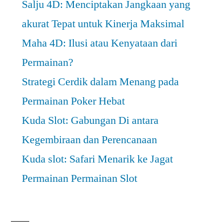
Salju 4D: Menciptakan Jangkaan yang
akurat Tepat untuk Kinerja Maksimal
Maha 4D: Ilusi atau Kenyataan dari
Permainan?
Strategi Cerdik dalam Menang pada
Permainan Poker Hebat
Kuda Slot: Gabungan Di antara
Kegembiraan dan Perencanaan
Kuda slot: Safari Menarik ke Jagat
Permainan Permainan Slot