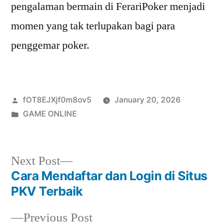
pengalaman bermain di FerariPoker menjadi
momen yang tak terlupakan bagi para
penggemar poker.
Posted
fOT8EJXjf0m8ov5
January 20, 2026
by
Posted
GAME ONLINE
in
Next
Next Post
post:
Cara Mendaftar dan Login di Situs
Post
PKV Terbaik
navigation
Previous
Previous Post