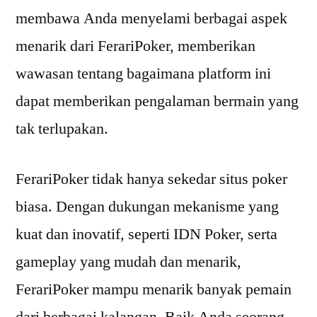
membawa Anda menyelami berbagai aspek
menarik dari FerariPoker, memberikan
wawasan tentang bagaimana platform ini
dapat memberikan pengalaman bermain yang
tak terlupakan.
FerariPoker tidak hanya sekedar situs poker
biasa. Dengan dukungan mekanisme yang
kuat dan inovatif, seperti IDN Poker, serta
gameplay yang mudah dan menarik,
FerariPoker mampu menarik banyak pemain