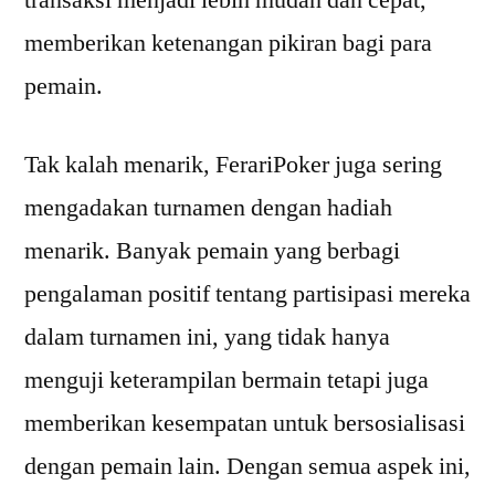
transaksi menjadi lebih mudah dan cepat,
memberikan ketenangan pikiran bagi para
pemain.
Tak kalah menarik, FerariPoker juga sering
mengadakan turnamen dengan hadiah
menarik. Banyak pemain yang berbagi
pengalaman positif tentang partisipasi mereka
dalam turnamen ini, yang tidak hanya
menguji keterampilan bermain tetapi juga
memberikan kesempatan untuk bersosialisasi
dengan pemain lain. Dengan semua aspek ini,