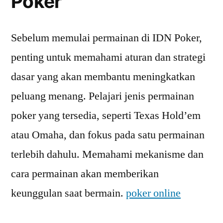
Poker
Sebelum memulai permainan di IDN Poker,
penting untuk memahami aturan dan strategi
dasar yang akan membantu meningkatkan
peluang menang. Pelajari jenis permainan
poker yang tersedia, seperti Texas Hold’em
atau Omaha, dan fokus pada satu permainan
terlebih dahulu. Memahami mekanisme dan
cara permainan akan memberikan
keunggulan saat bermain.
poker online