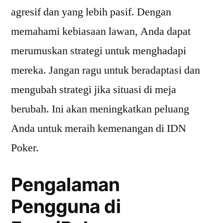
agresif dan yang lebih pasif. Dengan
memahami kebiasaan lawan, Anda dapat
merumuskan strategi untuk menghadapi
mereka. Jangan ragu untuk beradaptasi dan
mengubah strategi jika situasi di meja
berubah. Ini akan meningkatkan peluang
Anda untuk meraih kemenangan di IDN
Poker.
Pengalaman
Pengguna di