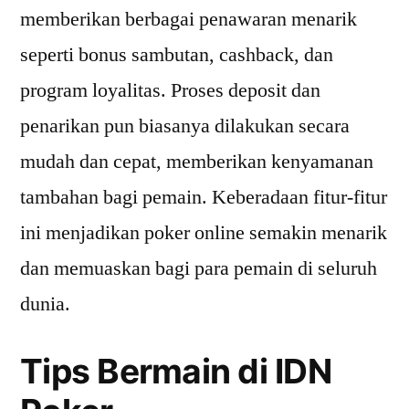
memberikan berbagai penawaran menarik
seperti bonus sambutan, cashback, dan
program loyalitas. Proses deposit dan
penarikan pun biasanya dilakukan secara
mudah dan cepat, memberikan kenyamanan
tambahan bagi pemain. Keberadaan fitur-fitur
ini menjadikan poker online semakin menarik
dan memuaskan bagi para pemain di seluruh
dunia.
Tips Bermain di IDN