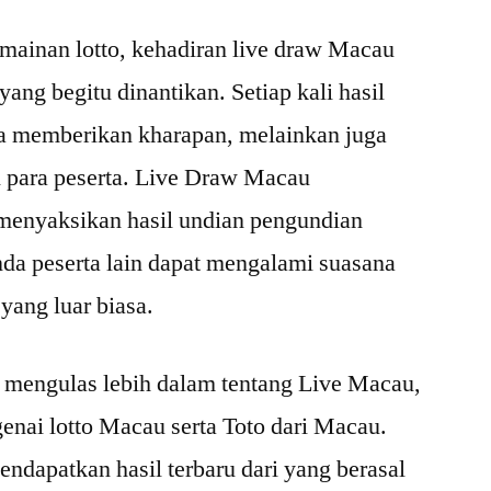
ainan lotto, kehadiran live draw Macau
ng begitu dinantikan. Setiap kali hasil
a memberikan kharapan, melainkan juga
i para peserta. Live Draw Macau
enyaksikan hasil undian pengundian
nda peserta lain dapat mengalami suasana
 yang luar biasa.
n mengulas lebih dalam tentang Live Macau,
genai lotto Macau serta Toto dari Macau.
endapatkan hasil terbaru dari yang berasal