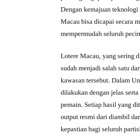
Dengan kemajuan teknologi
Macau bisa dicapai secara m
mempermudah seluruh pecint
Lotere Macau, yang sering d
sudah menjadi salah satu dar
kawasan tersebut. Dalam U
dilakukan dengan jelas sert
pemain. Setiap hasil yang di
output resmi dari diambil d
kepastian bagi seluruh partis