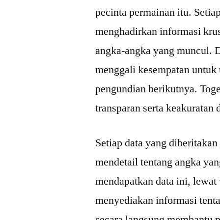
pecinta permainan itu. Setia
menghadirkan informasi kru
angka-angka yang muncul. D
menggali kesempatan untuk 
pengundian berikutnya. Tog
transparan serta keakuratan 
Setiap data yang diberitaka
mendetail tentang angka yan
mendapatkan data ini, lewat
menyediakan informasi tent
secara langsung membantu pe