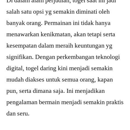
Di dalam alam perjudian, togel saat ini jadi
salah satu opsi yg semakin diminati oleh
banyak orang. Permainan ini tidak hanya
menawarkan kenikmatan, akan tetapi serta
kesempatan dalam meraih keuntungan yg
signifikan. Dengan perkembangan teknologi
digital, togel daring kini menjadi semakin
mudah diakses untuk semua orang, kapan
pun, serta dimana saja. Ini menjadikan
pengalaman bermain menjadi semakin praktis
dan seru.