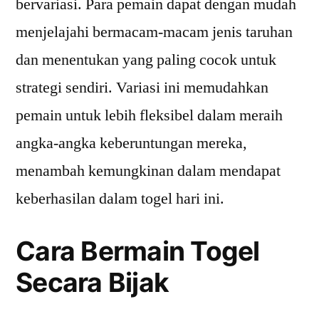
bervariasi. Para pemain dapat dengan mudah
menjelajahi bermacam-macam jenis taruhan
dan menentukan yang paling cocok untuk
strategi sendiri. Variasi ini memudahkan
pemain untuk lebih fleksibel dalam meraih
angka-angka keberuntungan mereka,
menambah kemungkinan dalam mendapat
keberhasilan dalam togel hari ini.
Cara Bermain Togel
Secara Bijak