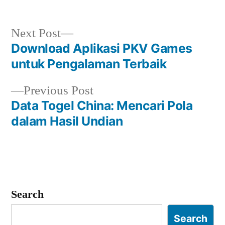
Next
Next Post
post:
Download Aplikasi PKV Games
Post
untuk Pengalaman Terbaik
navigation
Previous
Previous Post
post:
Data Togel China: Mencari Pola
dalam Hasil Undian
Search
Search