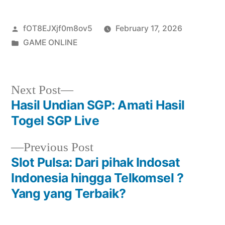
Posted
fOT8EJXjf0m8ov5
February 17, 2026
by
Posted
GAME ONLINE
in
Next
Next Post
post:
Hasil Undian SGP: Amati Hasil
Post
Togel SGP Live
navigation
Previous
Previous Post
post:
Slot Pulsa: Dari pihak Indosat
Indonesia hingga Telkomsel ?
Yang yang Terbaik?