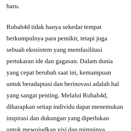
baru.
Rubah4d tidak hanya sekedar tempat
berkumpulnya para pemikir, tetapi juga
sebuah ekosistem yang memfasilitasi
pertukaran ide dan gagasan. Dalam dunia
yang cepat berubah saat ini, kemampuan
untuk beradaptasi dan berinovasi adalah hal
yang sangat penting. Melalui Rubah4d,
diharapkan setiap individu dapat menemukan
inspirasi dan dukungan yang diperlukan
untuk mewujudkan visi dan mimpinya