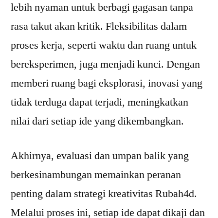
lebih nyaman untuk berbagi gagasan tanpa
rasa takut akan kritik. Fleksibilitas dalam
proses kerja, seperti waktu dan ruang untuk
bereksperimen, juga menjadi kunci. Dengan
memberi ruang bagi eksplorasi, inovasi yang
tidak terduga dapat terjadi, meningkatkan
nilai dari setiap ide yang dikembangkan.
Akhirnya, evaluasi dan umpan balik yang
berkesinambungan memainkan peranan
penting dalam strategi kreativitas Rubah4d.
Melalui proses ini, setiap ide dapat dikaji dan