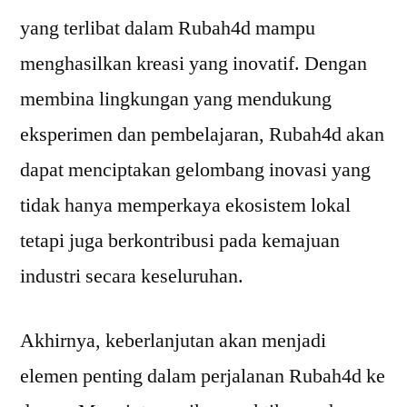
yang terlibat dalam Rubah4d mampu
menghasilkan kreasi yang inovatif. Dengan
membina lingkungan yang mendukung
eksperimen dan pembelajaran, Rubah4d akan
dapat menciptakan gelombang inovasi yang
tidak hanya memperkaya ekosistem lokal
tetapi juga berkontribusi pada kemajuan
industri secara keseluruhan.
Akhirnya, keberlanjutan akan menjadi
elemen penting dalam perjalanan Rubah4d ke