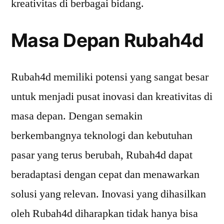
kreativitas di berbagai bidang.
Masa Depan Rubah4d
Rubah4d memiliki potensi yang sangat besar
untuk menjadi pusat inovasi dan kreativitas di
masa depan. Dengan semakin
berkembangnya teknologi dan kebutuhan
pasar yang terus berubah, Rubah4d dapat
beradaptasi dengan cepat dan menawarkan
solusi yang relevan. Inovasi yang dihasilkan
oleh Rubah4d diharapkan tidak hanya bisa