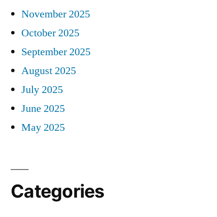
November 2025
October 2025
September 2025
August 2025
July 2025
June 2025
May 2025
Categories