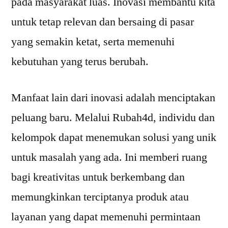
pada masyarakat luas. Inovasi membantu kita
untuk tetap relevan dan bersaing di pasar
yang semakin ketat, serta memenuhi
kebutuhan yang terus berubah.
Manfaat lain dari inovasi adalah menciptakan
peluang baru. Melalui Rubah4d, individu dan
kelompok dapat menemukan solusi yang unik
untuk masalah yang ada. Ini memberi ruang
bagi kreativitas untuk berkembang dan
memungkinkan terciptanya produk atau
layanan yang dapat memenuhi permintaan