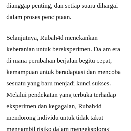
dianggap penting, dan setiap suara dihargai
dalam proses penciptaan.
Selanjutnya, Rubah4d menekankan
keberanian untuk bereksperimen. Dalam era
di mana perubahan berjalan begitu cepat,
kemampuan untuk beradaptasi dan mencoba
sesuatu yang baru menjadi kunci sukses.
Melalui pendekatan yang terbuka terhadap
eksperimen dan kegagalan, Rubah4d
mendorong individu untuk tidak takut
mengambil risiko dalam mengeksplorasi