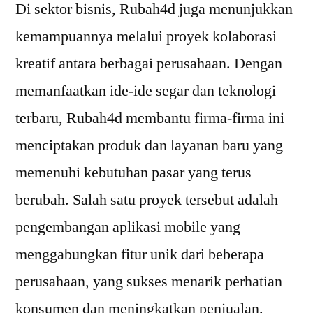
Di sektor bisnis, Rubah4d juga menunjukkan
kemampuannya melalui proyek kolaborasi
kreatif antara berbagai perusahaan. Dengan
memanfaatkan ide-ide segar dan teknologi
terbaru, Rubah4d membantu firma-firma ini
menciptakan produk dan layanan baru yang
memenuhi kebutuhan pasar yang terus
berubah. Salah satu proyek tersebut adalah
pengembangan aplikasi mobile yang
menggabungkan fitur unik dari beberapa
perusahaan, yang sukses menarik perhatian
konsumen dan meningkatkan penjualan.