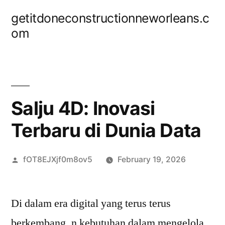
Skip
getitdoneconstructionneworleans.c
to
om
content
Salju 4D: Inovasi
Terbaru di Dunia Data
Posted
fOT8EJXjf0m8ov5
February 19, 2026
by
Di dalam era digital yang terus terus
berkembang, n kebutuhan dalam mengelola