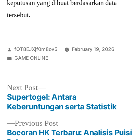
keputusan yang dibuat berdasarkan data
tersebut.
Posted
fOT8EJXjf0m8ov5
February 19, 2026
by
Posted
GAME ONLINE
in
Next
Next Post
post:
Supertogel: Antara
Post
Keberuntungan serta Statistik
navigation
Previous
Previous Post
post:
Bocoran HK Terbaru: Analisis Puisi