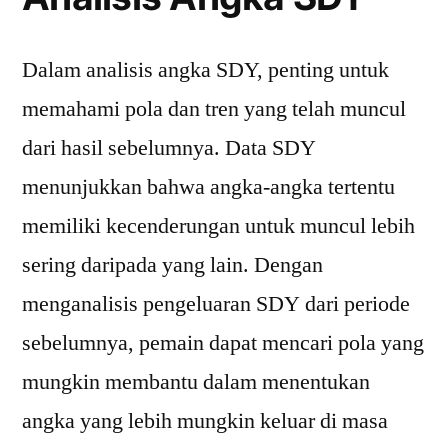
Dalam analisis angka SDY, penting untuk
memahami pola dan tren yang telah muncul
dari hasil sebelumnya. Data SDY
menunjukkan bahwa angka-angka tertentu
memiliki kecenderungan untuk muncul lebih
sering daripada yang lain. Dengan
menganalisis pengeluaran SDY dari periode
sebelumnya, pemain dapat mencari pola yang
mungkin membantu dalam menentukan
angka yang lebih mungkin keluar di masa