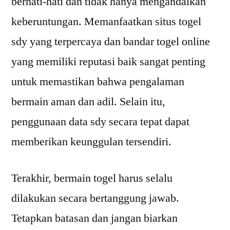
berhati-hati dan tidak hanya mengandalkan
keberuntungan. Memanfaatkan situs togel
sdy yang terpercaya dan bandar togel online
yang memiliki reputasi baik sangat penting
untuk memastikan bahwa pengalaman
bermain aman dan adil. Selain itu,
penggunaan data sdy secara tepat dapat
memberikan keunggulan tersendiri.
Terakhir, bermain togel harus selalu
dilakukan secara bertanggung jawab.
Tetapkan batasan dan jangan biarkan