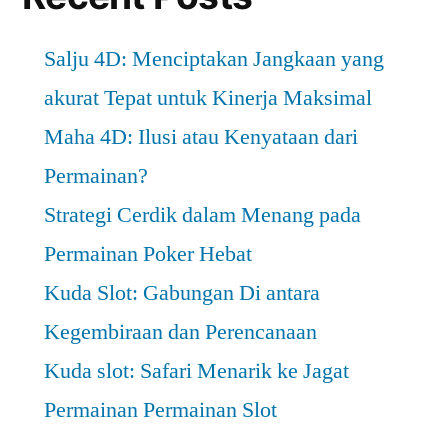
Salju 4D: Menciptakan Jangkaan yang
akurat Tepat untuk Kinerja Maksimal
Maha 4D: Ilusi atau Kenyataan dari
Permainan?
Strategi Cerdik dalam Menang pada
Permainan Poker Hebat
Kuda Slot: Gabungan Di antara
Kegembiraan dan Perencanaan
Kuda slot: Safari Menarik ke Jagat
Permainan Permainan Slot