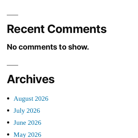
Recent Comments
No comments to show.
Archives
August 2026
July 2026
June 2026
May 2026