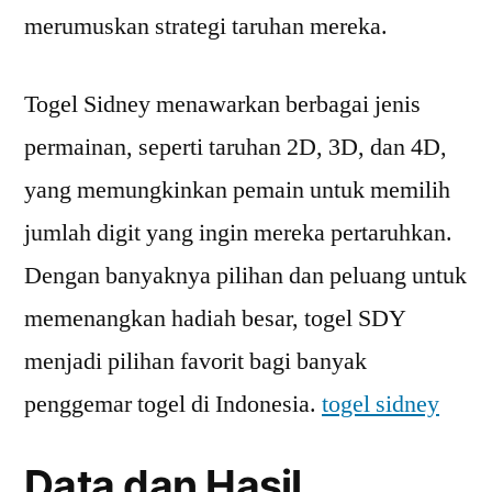
merumuskan strategi taruhan mereka.
Togel Sidney menawarkan berbagai jenis
permainan, seperti taruhan 2D, 3D, dan 4D,
yang memungkinkan pemain untuk memilih
jumlah digit yang ingin mereka pertaruhkan.
Dengan banyaknya pilihan dan peluang untuk
memenangkan hadiah besar, togel SDY
menjadi pilihan favorit bagi banyak
penggemar togel di Indonesia.
togel sidney
Data dan Hasil