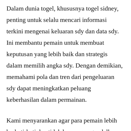
Dalam dunia togel, khususnya togel sidney,
penting untuk selalu mencari informasi
terkini mengenai keluaran sdy dan data sdy.
Ini membantu pemain untuk membuat
keputusan yang lebih baik dan strategis
dalam memilih angka sdy. Dengan demikian,
memahami pola dan tren dari pengeluaran
sdy dapat meningkatkan peluang
keberhasilan dalam permainan.
Kami menyarankan agar para pemain lebih