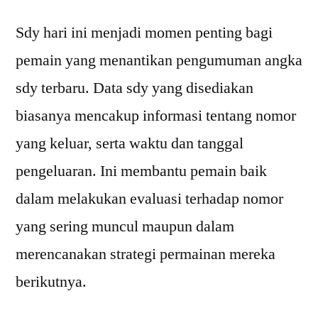
Sdy hari ini menjadi momen penting bagi
pemain yang menantikan pengumuman angka
sdy terbaru. Data sdy yang disediakan
biasanya mencakup informasi tentang nomor
yang keluar, serta waktu dan tanggal
pengeluaran. Ini membantu pemain baik
dalam melakukan evaluasi terhadap nomor
yang sering muncul maupun dalam
merencanakan strategi permainan mereka
berikutnya.