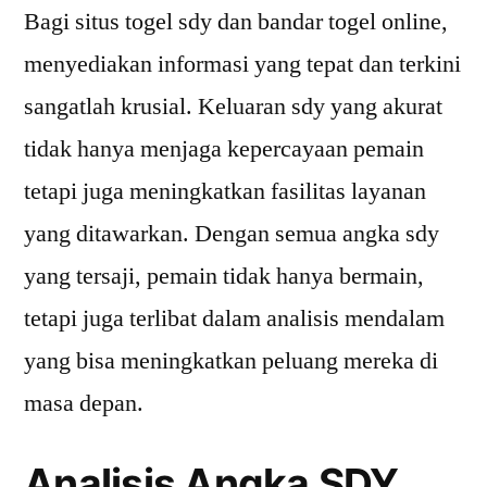
Bagi situs togel sdy dan bandar togel online,
menyediakan informasi yang tepat dan terkini
sangatlah krusial. Keluaran sdy yang akurat
tidak hanya menjaga kepercayaan pemain
tetapi juga meningkatkan fasilitas layanan
yang ditawarkan. Dengan semua angka sdy
yang tersaji, pemain tidak hanya bermain,
tetapi juga terlibat dalam analisis mendalam
yang bisa meningkatkan peluang mereka di
masa depan.
Analisis Angka SDY