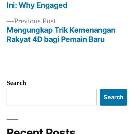
Post
Ini: Why Engaged
navigation
Previous
Previous Post
post:
Mengungkap Trik Kemenangan
Rakyat 4D bagi Pemain Baru
Search
Search
Recent Posts