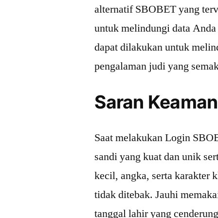
alternatif SBOBET yang terve
untuk melindungi data Anda 
dapat dilakukan untuk meli
pengalaman judi yang semak
Saran Keaman
Saat melakukan Login SBOB
sandi yang kuat dan unik ser
kecil, angka, serta karakte
tidak ditebak. Jauhi memaka
tanggal lahir yang cenderung