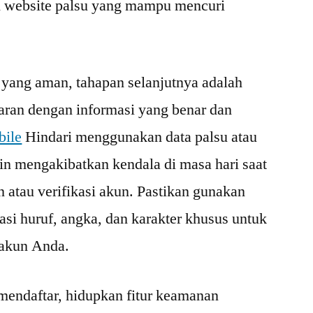
h website palsu yang mampu mencuri
yang aman, tahapan selanjutnya adalah
aran dengan informasi yang benar dan
ile
Hindari menggunakan data palsu atau
kin mengakibatkan kendala di masa hari saat
 atau verifikasi akun. Pastikan gunakan
si huruf, angka, dan karakter khusus untuk
 akun Anda.
 mendaftar, hidupkan fitur keamanan