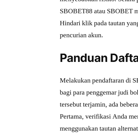
SBOBET88 atau SBOBET mel
Hindari klik pada tautan ya
pencurian akun.
Panduan Daft
Melakukan pendaftaran di S
bagi para penggemar judi bo
tersebut terjamin, ada beber
Pertama, verifikasi Anda m
menggunakan tautan alterna