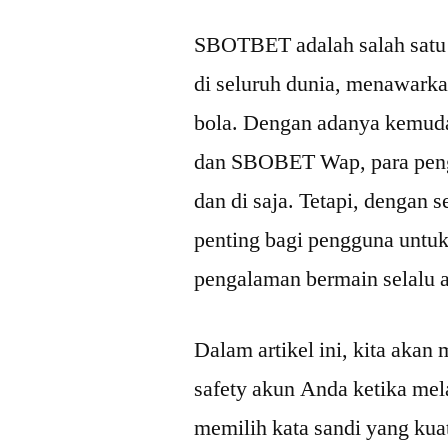
SBOTBET adalah salah satu si
di seluruh dunia, menawarkan
bola. Dengan adanya kemud
dan SBOBET Wap, para pengg
dan di saja. Tetapi, dengan
penting bagi pengguna untu
pengalaman bermain selalu
Dalam artikel ini, kita aka
safety akun Anda ketika m
memilih kata sandi yang ku