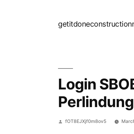
Skip
to
getitdoneconstructio
content
Login SBO
Perlindun
Posted
fOT8EJXjf0m8ov5
March
by