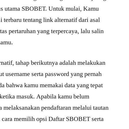
tus utama SBOBET. Untuk mulai, Kamu
terbaru tentang link alternatif dari asal
as pertaruhan yang terpercaya, lalu salin
kamu.
rnatif, tahap berikutnya adalah melakukan
t username serta password yang pernah
nda bahwa kamu memakai data yang tepat
 ketika masuk. Apabila kamu belum
a melaksanakan pendaftaran melalui tautan
 cara memilih opsi Daftar SBOBET serta