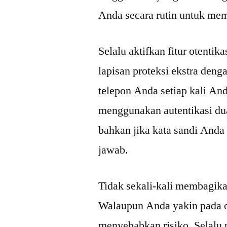
Anda secara rutin untuk mem
Selalu aktifkan fitur otentik
lapisan proteksi ekstra den
telepon Anda setiap kali A
menggunakan autentikasi du
bahkan jika kata sandi Anda
jawab.
Tidak sekali-kali membagika
Walaupun Anda yakin pada or
menyebabkan risiko. Selalu 