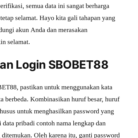
rifikasi, semua data ini sangat berharga
tetap selamat. Hayo kita gali tahapan yang
ndungi akun Anda dan merasakan
in selamat.
an Login SBOBET88
ET88, pastikan untuk menggunakan kata
ta berbeda. Kombinasikan huruf besar, huruf
r khusus untuk menghasilkan password yang
i data pribadi contoh nama lengkap dan
 ditemukan. Oleh karena itu, ganti password