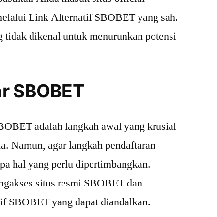
alui Link Alternatif SBOBET yang sah.
ng tidak dikenal untuk menurunkan potensi
ar SBOBET
BOBET adalah langkah awal yang krusial
la. Namun, agar langkah pendaftaran
apa hal yang perlu dipertimbangkan.
engakses situs resmi SBOBET dan
tif SBOBET yang dapat diandalkan.