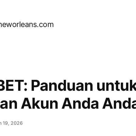
nneworleans.com
BET: Panduan untu
gan Akun Anda And
 19, 2026