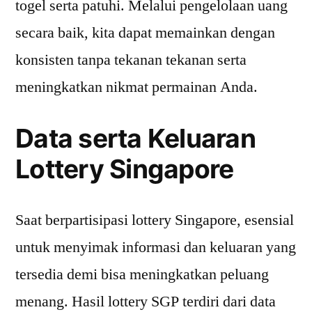
togel serta patuhi. Melalui pengelolaan uang
secara baik, kita dapat memainkan dengan
konsisten tanpa tekanan tekanan serta
meningkatkan nikmat permainan Anda.
Data serta Keluaran
Lottery Singapore
Saat berpartisipasi lottery Singapore, esensial
untuk menyimak informasi dan keluaran yang
tersedia demi bisa meningkatkan peluang
menang. Hasil lottery SGP terdiri dari data