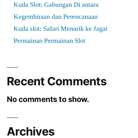
Kuda Slot: Gabungan Di antara
Kegembiraan dan Perencanaan
Kuda slot: Safari Menarik ke Jagat
Permainan Permainan Slot
Recent Comments
No comments to show.
Archives