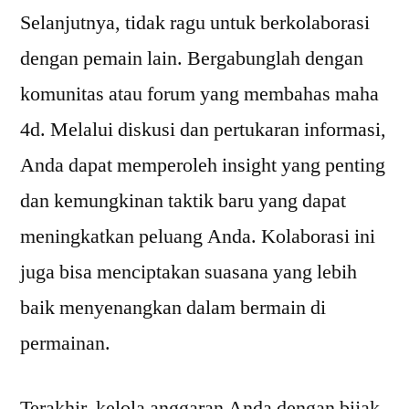
Selanjutnya, tidak ragu untuk berkolaborasi
dengan pemain lain. Bergabunglah dengan
komunitas atau forum yang membahas maha
4d. Melalui diskusi dan pertukaran informasi,
Anda dapat memperoleh insight yang penting
dan kemungkinan taktik baru yang dapat
meningkatkan peluang Anda. Kolaborasi ini
juga bisa menciptakan suasana yang lebih
baik menyenangkan dalam bermain di
permainan.
Terakhir, kelola anggaran Anda dengan bijak.