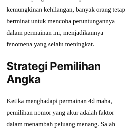
kemungkinan kehilangan, banyak orang tetap
berminat untuk mencoba peruntungannya
dalam permainan ini, menjadikannya
fenomena yang selalu meningkat.
Strategi Pemilihan
Angka
Ketika menghadapi permainan 4d maha,
pemilihan nomor yang akur adalah faktor
dalam menambah peluang menang. Salah