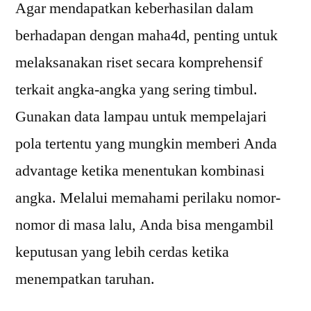
Agar mendapatkan keberhasilan dalam
berhadapan dengan maha4d, penting untuk
melaksanakan riset secara komprehensif
terkait angka-angka yang sering timbul.
Gunakan data lampau untuk mempelajari
pola tertentu yang mungkin memberi Anda
advantage ketika menentukan kombinasi
angka. Melalui memahami perilaku nomor-
nomor di masa lalu, Anda bisa mengambil
keputusan yang lebih cerdas ketika
menempatkan taruhan.