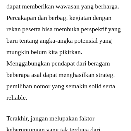
dapat memberikan wawasan yang berharga.
Percakapan dan berbagi kegiatan dengan
rekan peserta bisa membuka perspektif yang
baru tentang angka-angka potensial yang
mungkin belum kita pikirkan.
Menggabungkan pendapat dari beragam
beberapa asal dapat menghasilkan strategi
pemilihan nomor yang semakin solid serta
reliable.
Terakhir, jangan melupakan faktor
keberuntungan yang tak terduga dari