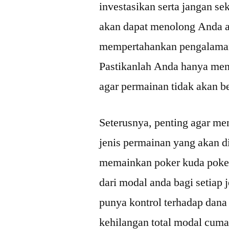
investasikan serta jangan sek
akan dapat menolong Anda aga
mempertahankan pengalaman
Pastikanlah Anda hanya men
agar permainan tidak akan b
Seterusnya, penting agar me
jenis permainan yang akan d
memainkan poker kuda poker 
dari modal anda bagi setiap 
punya kontrol terhadap dan
kehilangan total modal cuma