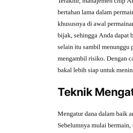
Terakhir, manajemen chip A
bertahan lama dalam permain
khususnya di awal permaina
bijak, sehingga Anda dapat 
selain itu sambil menunggu
mengambil risiko. Dengan c
bakal lebih siap untuk meni
Teknik Menga
Mengatur dana dalam baik a
Sebelumnya mulai bermain, t