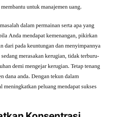
at membantu untuk manajemen uang.
h masalah dalam permainan serta apa yang
abila Anda mendapat kemenangan, pikirkan
n dari pada keuntungan dan menyimpannya
a sedang merasakan kerugian, tidak terburu-
uhan demi mengejar kerugian. Tetap tenang
men dana anda. Dengan tekun dalam
l meningkatkan peluang mendapat sukses
tkan Konsentrasi