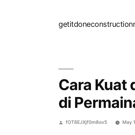
Skip
to
getitdoneconstructio
content
Cara Kuat 
di Permai
Posted
fOT8EJXjf0m8ov5
May 
by