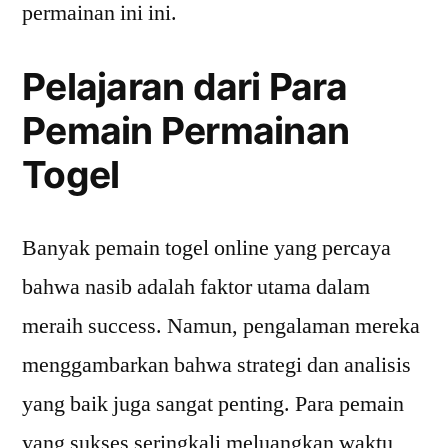
permainan ini ini.
Pelajaran dari Para
Pemain Permainan
Togel
Banyak pemain togel online yang percaya
bahwa nasib adalah faktor utama dalam
meraih success. Namun, pengalaman mereka
menggambarkan bahwa strategi dan analisis
yang baik juga sangat penting. Para pemain
yang sukses seringkali meluangkan waktu