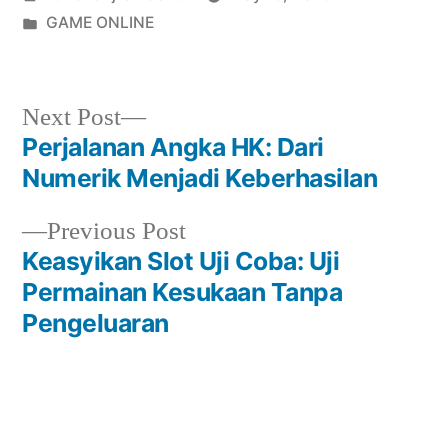
by
Posted
GAME ONLINE
in
Next
Next Post
post:
Perjalanan Angka HK: Dari
Post
Numerik Menjadi Keberhasilan
navigation
Previous
Previous Post
post:
Keasyikan Slot Uji Coba: Uji
Permainan Kesukaan Tanpa
Pengeluaran