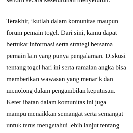
sendiri secara keseluruhan menyeluruh.
Terakhir, ikutlah dalam komunitas maupun
forum pemain togel. Dari sini, kamu dapat
bertukar informasi serta strategi bersama
pemain lain yang punya pengalaman. Diskusi
tentang togel hari ini serta ramalan angka bisa
memberikan wawasan yang menarik dan
menolong dalam pengambilan keputusan.
Keterlibatan dalam komunitas ini juga
mampu menaikkan semangat serta semangat
untuk terus mengetahui lebih lanjut tentang