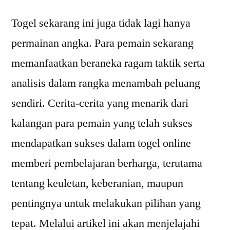
Togel sekarang ini juga tidak lagi hanya
permainan angka. Para pemain sekarang
memanfaatkan beraneka ragam taktik serta
analisis dalam rangka menambah peluang
sendiri. Cerita-cerita yang menarik dari
kalangan para pemain yang telah sukses
mendapatkan sukses dalam togel online
memberi pembelajaran berharga, terutama
tentang keuletan, keberanian, maupun
pentingnya untuk melakukan pilihan yang
tepat. Melalui artikel ini akan menjelajahi