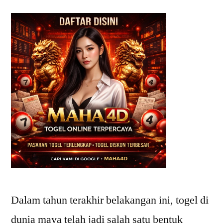
Dalam tahun terakhir belakangan ini, togel di
dunia maya telah jadi salah satu bentuk