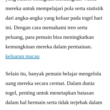
mereka untuk mempelajari pola serta statistik
dari angka-angka yang keluar pada togel hari
ini. Dengan cara memahami tren serta
peluang, para pemain bisa meningkatkan
kemungkinan mereka dalam permainan.
keluaran macau
Selain itu, banyak pemain belajar mengelola
uang mereka secara cermat. Dalam dunia
togel, penting untuk menetapkan batasan
dalam hal bermain serta tidak terjebak dalam