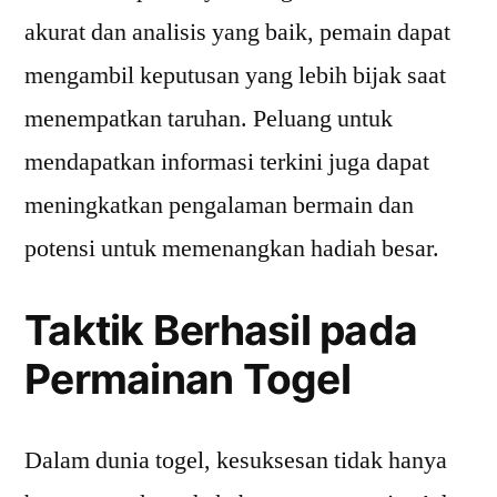
akurat dan analisis yang baik, pemain dapat
mengambil keputusan yang lebih bijak saat
menempatkan taruhan. Peluang untuk
mendapatkan informasi terkini juga dapat
meningkatkan pengalaman bermain dan
potensi untuk memenangkan hadiah besar.
Taktik Berhasil pada
Permainan Togel
Dalam dunia togel, kesuksesan tidak hanya