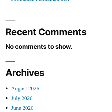
Recent Comments
No comments to show.
Archives
August 2026
July 2026
June 2026