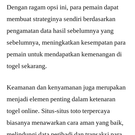
Dengan ragam opsi ini, para pemain dapat
membuat strateginya sendiri berdasarkan
pengamatan data hasil sebelumnya yang
sebelumnya, meningkatkan kesempatan para
pemain untuk mendapatkan kemenangan di
togel sekarang.
Keamanan dan kenyamanan juga merupakan
menjadi elemen penting dalam ketenaran
togel online. Situs-situs toto terpercaya
biasanya menawarkan cara aman yang baik,
melindungi data peribadi dan transaksi para