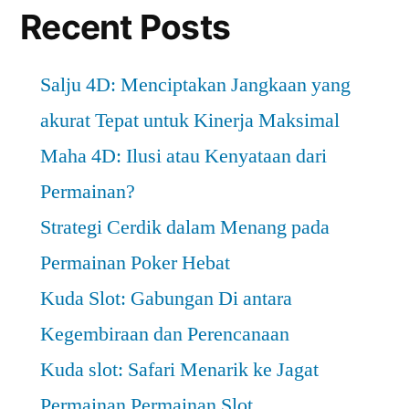
Recent Posts
Salju 4D: Menciptakan Jangkaan yang
akurat Tepat untuk Kinerja Maksimal
Maha 4D: Ilusi atau Kenyataan dari
Permainan?
Strategi Cerdik dalam Menang pada
Permainan Poker Hebat
Kuda Slot: Gabungan Di antara
Kegembiraan dan Perencanaan
Kuda slot: Safari Menarik ke Jagat
Permainan Permainan Slot