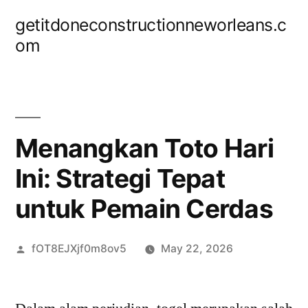
Skip
getitdoneconstructionneworleans.c
to
om
content
Menangkan Toto Hari
Ini: Strategi Tepat
untuk Pemain Cerdas
Posted
fOT8EJXjf0m8ov5
May 22, 2026
by