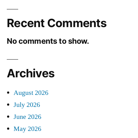
Recent Comments
No comments to show.
Archives
August 2026
July 2026
June 2026
May 2026