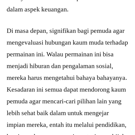
dalam aspek keuangan.
Di masa depan, signifikan bagi pemuda agar
mengevaluasi hubungan kaum muda terhadap
permainan ini. Walau permainan ini bisa
menjadi hiburan dan pengalaman sosial,
mereka harus mengetahui bahaya bahayanya.
Kesadaran ini semua dapat mendorong kaum
pemuda agar mencari-cari pilihan lain yang
lebih sehat baik dalam untuk mengejar
impian mereka, entah itu melalui pendidikan,