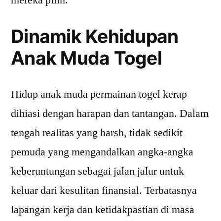
mereka pilih.
Dinamik Kehidupan
Anak Muda Togel
Hidup anak muda permainan togel kerap
dihiasi dengan harapan dan tantangan. Dalam
tengah realitas yang harsh, tidak sedikit
pemuda yang mengandalkan angka-angka
keberuntungan sebagai jalan jalur untuk
keluar dari kesulitan finansial. Terbatasnya
lapangan kerja dan ketidakpastian di masa