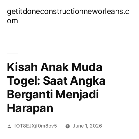
Skip
getitdoneconstructionneworleans.c
to
om
content
Kisah Anak Muda
Togel: Saat Angka
Berganti Menjadi
Harapan
Posted
fOT8EJXjf0m8ov5
June 1, 2026
by