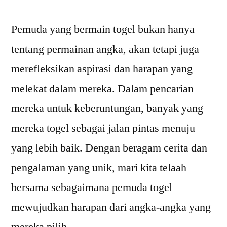
Pemuda yang bermain togel bukan hanya
tentang permainan angka, akan tetapi juga
merefleksikan aspirasi dan harapan yang
melekat dalam mereka. Dalam pencarian
mereka untuk keberuntungan, banyak yang
mereka togel sebagai jalan pintas menuju
yang lebih baik. Dengan beragam cerita dan
pengalaman yang unik, mari kita telaah
bersama sebagaimana pemuda togel
mewujudkan harapan dari angka-angka yang