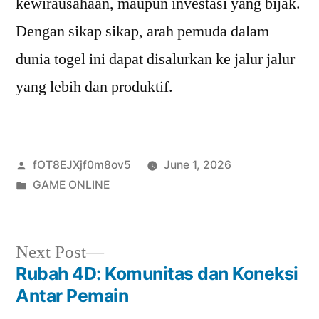
kewirausahaan, maupun investasi yang bijak.
Dengan sikap sikap, arah pemuda dalam
dunia togel ini dapat disalurkan ke jalur jalur
yang lebih dan produktif.
Posted
fOT8EJXjf0m8ov5
June 1, 2026
by
Posted
GAME ONLINE
in
Next
Next Post
post:
Rubah 4D: Komunitas dan Koneksi
Post
Antar Pemain