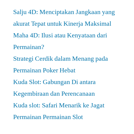
Salju 4D: Menciptakan Jangkaan yang
akurat Tepat untuk Kinerja Maksimal
Maha 4D: Ilusi atau Kenyataan dari
Permainan?
Strategi Cerdik dalam Menang pada
Permainan Poker Hebat
Kuda Slot: Gabungan Di antara
Kegembiraan dan Perencanaan
Kuda slot: Safari Menarik ke Jagat
Permainan Permainan Slot