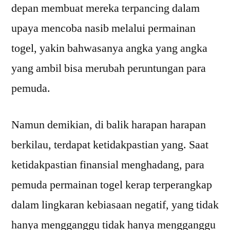
depan membuat mereka terpancing dalam
upaya mencoba nasib melalui permainan
togel, yakin bahwasanya angka yang angka
yang ambil bisa merubah peruntungan para
pemuda.
Namun demikian, di balik harapan harapan
berkilau, terdapat ketidakpastian yang. Saat
ketidakpastian finansial menghadang, para
pemuda permainan togel kerap terperangkap
dalam lingkaran kebiasaan negatif, yang tidak
hanya mengganggu tidak hanya mengganggu