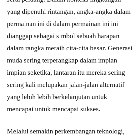
yang dipenuhi rintangan, angka-angka dalam
permainan ini di dalam permainan ini ini
dianggap sebagai simbol sebuah harapan
dalam rangka meraih cita-cita besar. Generasi
muda sering terperangkap dalam impian
impian seketika, lantaran itu mereka sering
sering kali melupakan jalan-jalan alternatif
yang lebih lebih berkelanjutan untuk
mencapai untuk mencapai sukses.
Melalui semakin perkembangan teknologi,