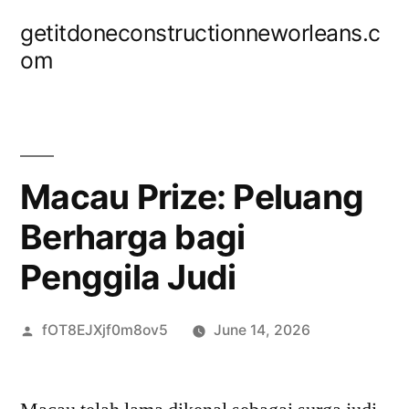
Skip
getitdoneconstructionneworleans.c
to
om
content
Macau Prize: Peluang
Berharga bagi
Penggila Judi
Posted
fOT8EJXjf0m8ov5
June 14, 2026
by