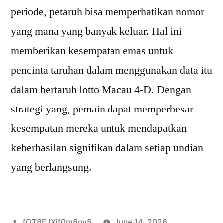
periode, petaruh bisa memperhatikan nomor
yang mana yang banyak keluar. Hal ini
memberikan kesempatan emas untuk
pencinta taruhan dalam menggunakan data itu
dalam bertaruh lotto Macau 4-D. Dengan
strategi yang, pemain dapat memperbesar
kesempatan mereka untuk mendapatkan
keberhasilan signifikan dalam setiap undian
yang berlangsung.
Posted
fOT8EJXjf0m8ov5
June 14, 2026