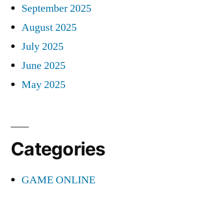
September 2025
August 2025
July 2025
June 2025
May 2025
Categories
GAME ONLINE