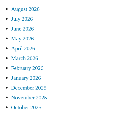
August 2026
July 2026
June 2026
May 2026
April 2026
March 2026
February 2026
January 2026
December 2025
November 2025
October 2025