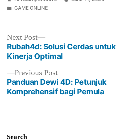
by
Posted
GAME ONLINE
in
Next
Next Post
post:
Rubah4d: Solusi Cerdas untuk
Post
Kinerja Optimal
navigation
Previous
Previous Post
post:
Panduan Dewi 4D: Petunjuk
Komprehensif bagi Pemula
Search