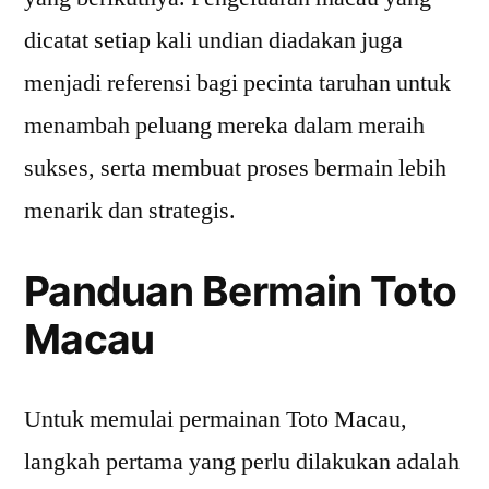
dicatat setiap kali undian diadakan juga
menjadi referensi bagi pecinta taruhan untuk
menambah peluang mereka dalam meraih
sukses, serta membuat proses bermain lebih
menarik dan strategis.
Panduan Bermain Toto
Macau
Untuk memulai permainan Toto Macau,
langkah pertama yang perlu dilakukan adalah