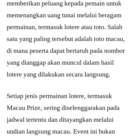
memberikan peluang kepada pemain untuk
memenangkan uang tunai melalui beragam
permainan, termasuk lotere atau toto. Salah
satu yang paling tersebut adalah toto macau,
di mana peserta dapat bertaruh pada nombor
yang dianggap akan muncul dalam hasil
lotere yang dilakukan secara langsung.
Setiap jenis permainan lotere, termasuk
Macau Prize, sering diselenggarakan pada
jadwal tertentu dan ditayangkan melalui
undian langsung macau. Event ini bukan