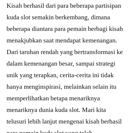
Kisah berhasil dari para beberapa partisipan
kuda slot semakin berkembang, dimana
beberapa diantara para pemain berbagi kisah
menakjubkan saat mendapat kemenangan.
Dari taruhan rendah yang bertransformasi ke
dalam kemenangan besar, sampai strategi
unik yang terapkan, cerita-cerita ini tidak
hanya menginspirasi, melainkan selain itu
memperlihatkan betapa menariknya
menariknya dunia kuda slot. Mari kita
telusuri lebih lanjut mengenai kisah berhasil