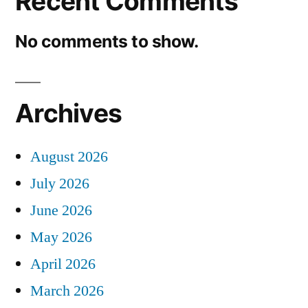
Recent Comments
No comments to show.
Archives
August 2026
July 2026
June 2026
May 2026
April 2026
March 2026