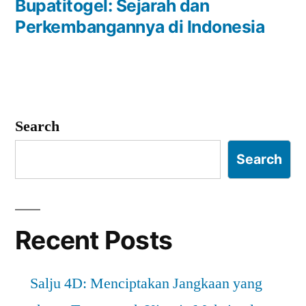
post:
Bupatitogel: Sejarah dan
Perkembangannya di Indonesia
Search
Search
Recent Posts
Salju 4D: Menciptakan Jangkaan yang