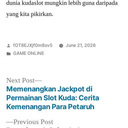
dunia kudaslot mungkin lebih guna daripada
yang kita pikirkan.
Posted
fOT8EJXjf0m8ov5
June 21, 2026
by
Posted
GAME ONLINE
in
Next
Next Post
post:
Memenangkan Jackpot di
Post
Permainan Slot Kuda: Cerita
navigation
Kemenangan Para Petaruh
Previous
Previous Post