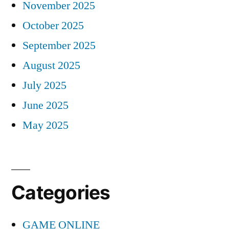
November 2025
October 2025
September 2025
August 2025
July 2025
June 2025
May 2025
Categories
GAME ONLINE