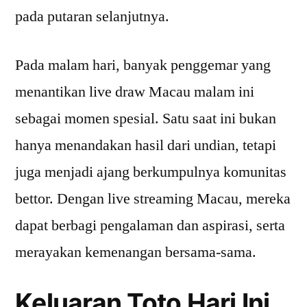
pada putaran selanjutnya.
Pada malam hari, banyak penggemar yang
menantikan live draw Macau malam ini
sebagai momen spesial. Satu saat ini bukan
hanya menandakan hasil dari undian, tetapi
juga menjadi ajang berkumpulnya komunitas
bettor. Dengan live streaming Macau, mereka
dapat berbagi pengalaman dan aspirasi, serta
merayakan kemenangan bersama-sama.
Keluaran Toto Hari Ini