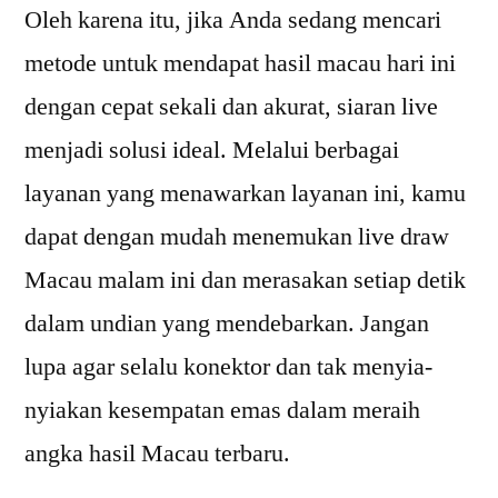
Oleh karena itu, jika Anda sedang mencari
metode untuk mendapat hasil macau hari ini
dengan cepat sekali dan akurat, siaran live
menjadi solusi ideal. Melalui berbagai
layanan yang menawarkan layanan ini, kamu
dapat dengan mudah menemukan live draw
Macau malam ini dan merasakan setiap detik
dalam undian yang mendebarkan. Jangan
lupa agar selalu konektor dan tak menyia-
nyiakan kesempatan emas dalam meraih
angka hasil Macau terbaru.