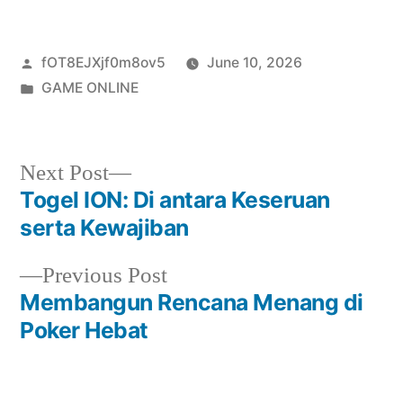
Posted
fOT8EJXjf0m8ov5
June 10, 2026
by
Posted
GAME ONLINE
in
Next
Next Post
post:
Togel ION: Di antara Keseruan
Post
serta Kewajiban
navigation
Previous
Previous Post
post:
Membangun Rencana Menang di
Poker Hebat