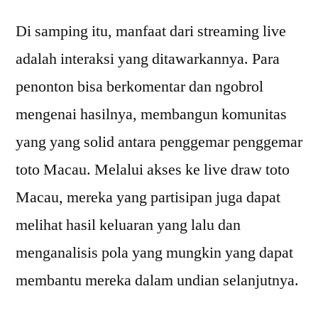
Di samping itu, manfaat dari streaming live
adalah interaksi yang ditawarkannya. Para
penonton bisa berkomentar dan ngobrol
mengenai hasilnya, membangun komunitas
yang yang solid antara penggemar penggemar
toto Macau. Melalui akses ke live draw toto
Macau, mereka yang partisipan juga dapat
melihat hasil keluaran yang lalu dan
menganalisis pola yang mungkin yang dapat
membantu mereka dalam undian selanjutnya.