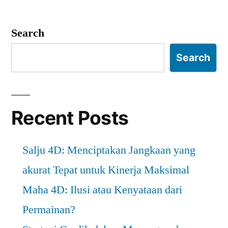
Search
Search
Recent Posts
Salju 4D: Menciptakan Jangkaan yang
akurat Tepat untuk Kinerja Maksimal
Maha 4D: Ilusi atau Kenyataan dari
Permainan?