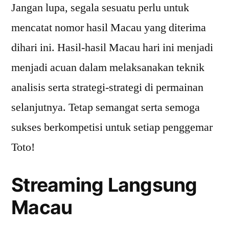
Jangan lupa, segala sesuatu perlu untuk
mencatat nomor hasil Macau yang diterima
dihari ini. Hasil-hasil Macau hari ini menjadi
menjadi acuan dalam melaksanakan teknik
analisis serta strategi-strategi di permainan
selanjutnya. Tetap semangat serta semoga
sukses berkompetisi untuk setiap penggemar
Toto!
Streaming Langsung
Macau