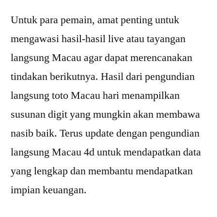
Untuk para pemain, amat penting untuk
mengawasi hasil-hasil live atau tayangan
langsung Macau agar dapat merencanakan
tindakan berikutnya. Hasil dari pengundian
langsung toto Macau hari menampilkan
susunan digit yang mungkin akan membawa
nasib baik. Terus update dengan pengundian
langsung Macau 4d untuk mendapatkan data
yang lengkap dan membantu mendapatkan
impian keuangan.