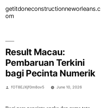
Skip
getitdoneconstructionneworleans.c
to
om
content
Result Macau:
Pembaruan Terkini
bagi Pecinta Numerik
Posted
fOT8EJXjf0m8ov5
June 10, 2026
by