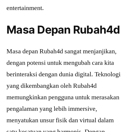
entertainment.
Masa Depan Rubah4d
Masa depan Rubah4d sangat menjanjikan,
dengan potensi untuk mengubah cara kita
berinteraksi dengan dunia digital. Teknologi
yang dikembangkan oleh Rubah4d
memungkinkan pengguna untuk merasakan
pengalaman yang lebih immersive,
menyatukan unsur fisik dan virtual dalam
satu kesatuan yang harmonis. Dengan