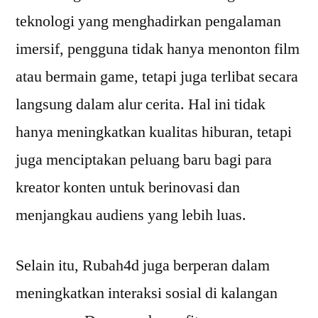
teknologi yang menghadirkan pengalaman
imersif, pengguna tidak hanya menonton film
atau bermain game, tetapi juga terlibat secara
langsung dalam alur cerita. Hal ini tidak
hanya meningkatkan kualitas hiburan, tetapi
juga menciptakan peluang baru bagi para
kreator konten untuk berinovasi dan
menjangkau audiens yang lebih luas.
Selain itu, Rubah4d juga berperan dalam
meningkatkan interaksi sosial di kalangan