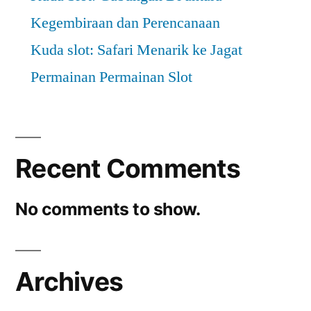
Kegembiraan dan Perencanaan
Kuda slot: Safari Menarik ke Jagat
Permainan Permainan Slot
Recent Comments
No comments to show.
Archives