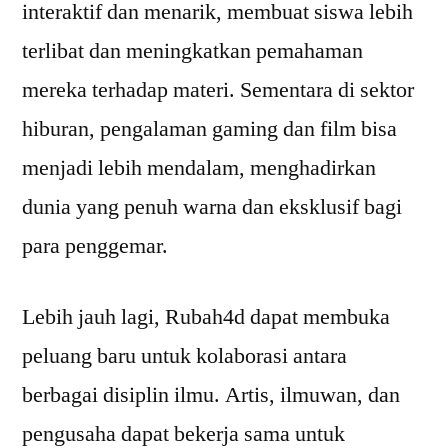
interaktif dan menarik, membuat siswa lebih
terlibat dan meningkatkan pemahaman
mereka terhadap materi. Sementara di sektor
hiburan, pengalaman gaming dan film bisa
menjadi lebih mendalam, menghadirkan
dunia yang penuh warna dan eksklusif bagi
para penggemar.
Lebih jauh lagi, Rubah4d dapat membuka
peluang baru untuk kolaborasi antara
berbagai disiplin ilmu. Artis, ilmuwan, dan
pengusaha dapat bekerja sama untuk