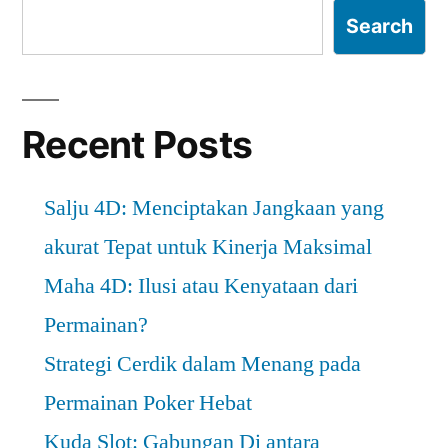
Search
Recent Posts
Salju 4D: Menciptakan Jangkaan yang
akurat Tepat untuk Kinerja Maksimal
Maha 4D: Ilusi atau Kenyataan dari
Permainan?
Strategi Cerdik dalam Menang pada
Permainan Poker Hebat
Kuda Slot: Gabungan Di antara