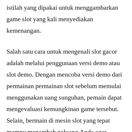
istilah yang dipakai untuk menggambarkan
game slot yang kali menyediakan
kemenangan.
Salah satu cara untuk mengenali slot gacor
adalah melalui penggunaan versi demo atau
slot demo. Dengan mencoba versi demo dari
permainan permainan slot sebelum memulai
menggunakan uang sunguhan, pemain dapat
mengevaluasi kemungkinan game tersebut.
Selain, bermain di mesin slot yang tepat