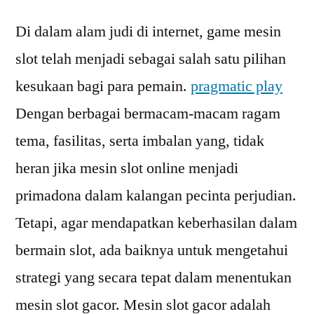
Di dalam alam judi di internet, game mesin
slot telah menjadi sebagai salah satu pilihan
kesukaan bagi para pemain.
pragmatic play
Dengan berbagai bermacam-macam ragam
tema, fasilitas, serta imbalan yang, tidak
heran jika mesin slot online menjadi
primadona dalam kalangan pecinta perjudian.
Tetapi, agar mendapatkan keberhasilan dalam
bermain slot, ada baiknya untuk mengetahui
strategi yang secara tepat dalam menentukan
mesin slot gacor. Mesin slot gacor adalah