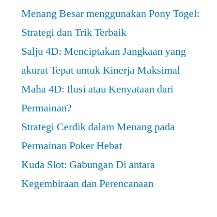
Menang Besar menggunakan Pony Togel:
Strategi dan Trik Terbaik
Salju 4D: Menciptakan Jangkaan yang
akurat Tepat untuk Kinerja Maksimal
Maha 4D: Ilusi atau Kenyataan dari
Permainan?
Strategi Cerdik dalam Menang pada
Permainan Poker Hebat
Kuda Slot: Gabungan Di antara
Kegembiraan dan Perencanaan