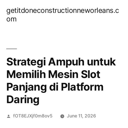
Skip
getitdoneconstructionneworleans.c
to
om
content
Strategi Ampuh untuk
Memilih Mesin Slot
Panjang di Platform
Daring
Posted
fOT8EJXjf0m8ov5
June 11, 2026
by