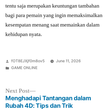
tentu saja merupakan keuntungan tambahan
bagi para pemain yang ingin memaksimalkan
kesempatan menang saat memainkan dalam
kehidupan nyata.
Posted
fOT8EJXjf0m8ov5
June 11, 2026
by
Posted
GAME ONLINE
in
Next
Next Post
post:
Menghadapi Tantangan dalam
Post
Rubah 4D: Tips dan Trik