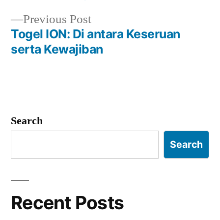
navigation
Previous
Previous Post
post:
Togel ION: Di antara Keseruan
serta Kewajiban
Search
Search
Recent Posts