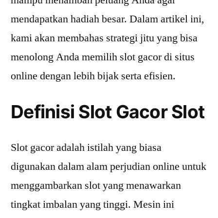
mampu menambah peluang Anda agar
mendapatkan hadiah besar. Dalam artikel ini,
kami akan membahas strategi jitu yang bisa
menolong Anda memilih slot gacor di situs
online dengan lebih bijak serta efisien.
Definisi Slot Gacor Slot
Slot gacor adalah istilah yang biasa
digunakan dalam alam perjudian online untuk
menggambarkan slot yang menawarkan
tingkat imbalan yang tinggi. Mesin ini