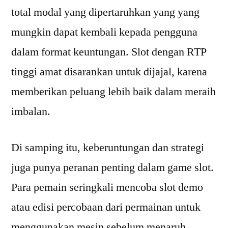
total modal yang dipertaruhkan yang yang
mungkin dapat kembali kepada pengguna
dalam format keuntungan. Slot dengan RTP
tinggi amat disarankan untuk dijajal, karena
memberikan peluang lebih baik dalam meraih
imbalan.
Di samping itu, keberuntungan dan strategi
juga punya peranan penting dalam game slot.
Para pemain seringkali mencoba slot demo
atau edisi percobaan dari permainan untuk
menggunakan mesin sebelum menaruh