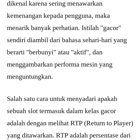
dikenal karena sering menawarkan
kemenangan kepada pengguna, maka
menarik banyak perhatian. Istilah "gacor"
sendiri diambil dari bahasa sehari-hari yang
berarti "berbunyi" atau "aktif", dan
menggambarkan performa mesin yang
menguntungkan.
Salah satu cara untuk menyadari apakah
sebuah slot termasuk dalam kelas gacor
adalah dengan melihat RTP (Return to Player)
yang ditawarkan. RTP adalah persentase dari