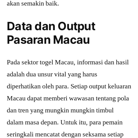
akan semakin baik.
Data dan Output
Pasaran Macau
Pada sektor togel Macau, informasi dan hasil
adalah dua unsur vital yang harus
diperhatikan oleh para. Setiap output keluaran
Macau dapat memberi wawasan tentang pola
dan tren yang mungkin mungkin timbul
dalam masa depan. Untuk itu, para pemain
seringkali mencatat dengan seksama setiap