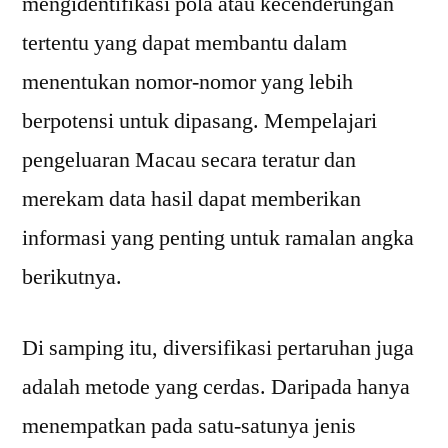
mengidentifikasi pola atau kecenderungan
tertentu yang dapat membantu dalam
menentukan nomor-nomor yang lebih
berpotensi untuk dipasang. Mempelajari
pengeluaran Macau secara teratur dan
merekam data hasil dapat memberikan
informasi yang penting untuk ramalan angka
berikutnya.
Di samping itu, diversifikasi pertaruhan juga
adalah metode yang cerdas. Daripada hanya
menempatkan pada satu-satunya jenis