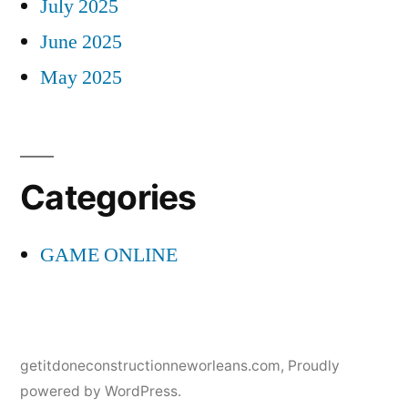
July 2025
June 2025
May 2025
Categories
GAME ONLINE
getitdoneconstructionneworleans.com
,
Proudly
powered by WordPress.