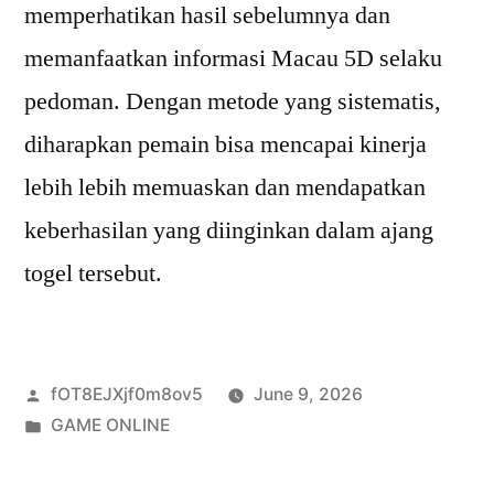
memperhatikan hasil sebelumnya dan
memanfaatkan informasi Macau 5D selaku
pedoman. Dengan metode yang sistematis,
diharapkan pemain bisa mencapai kinerja
lebih lebih memuaskan dan mendapatkan
keberhasilan yang diinginkan dalam ajang
togel tersebut.
Posted
fOT8EJXjf0m8ov5
June 9, 2026
by
Posted
GAME ONLINE
in