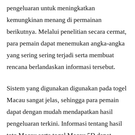
pengeluaran untuk meningkatkan
kemungkinan menang di permainan
berikutnya. Melalui penelitian secara cermat,
para pemain dapat menemukan angka-angka
yang sering sering terjadi serta membuat
rencana berlandaskan informasi tersebut.
Sistem yang digunakan digunakan pada togel
Macau sangat jelas, sehingga para pemain
dapat dengan mudah mendapatkan hasil
pengeluaran terkini. Informasi tentang hasil