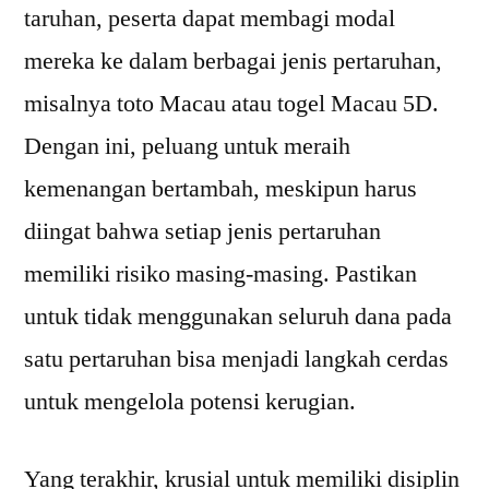
taruhan, peserta dapat membagi modal
mereka ke dalam berbagai jenis pertaruhan,
misalnya toto Macau atau togel Macau 5D.
Dengan ini, peluang untuk meraih
kemenangan bertambah, meskipun harus
diingat bahwa setiap jenis pertaruhan
memiliki risiko masing-masing. Pastikan
untuk tidak menggunakan seluruh dana pada
satu pertaruhan bisa menjadi langkah cerdas
untuk mengelola potensi kerugian.
Yang terakhir, krusial untuk memiliki disiplin