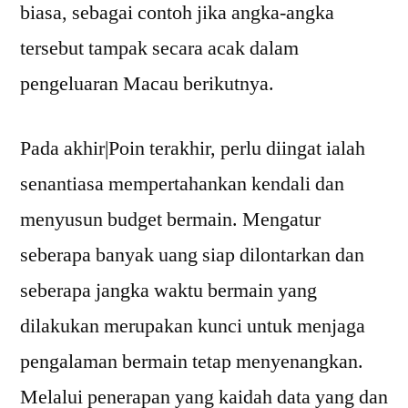
biasa, sebagai contoh jika angka-angka
tersebut tampak secara acak dalam
pengeluaran Macau berikutnya.
Pada akhir|Poin terakhir, perlu diingat ialah
senantiasa mempertahankan kendali dan
menyusun budget bermain. Mengatur
seberapa banyak uang siap dilontarkan dan
seberapa jangka waktu bermain yang
dilakukan merupakan kunci untuk menjaga
pengalaman bermain tetap menyenangkan.
Melalui penerapan yang kaidah data yang dan