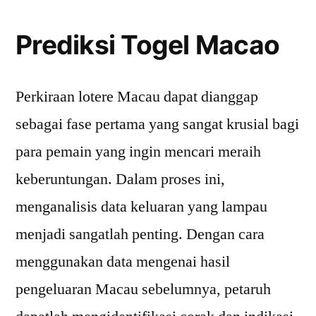
Prediksi Togel Macao
Perkiraan lotere Macau dapat dianggap
sebagai fase pertama yang sangat krusial bagi
para pemain yang ingin mencari meraih
keberuntungan. Dalam proses ini,
menganalisis data keluaran yang lampau
menjadi sangatlah penting. Dengan cara
menggunakan data mengenai hasil
pengeluaran Macau sebelumnya, petaruh