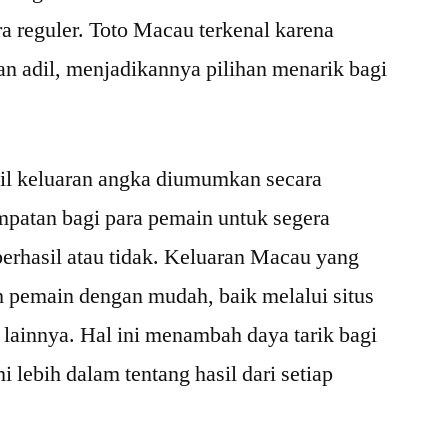
a reguler. Toto Macau terkenal karena
an adil, menjadikannya pilihan menarik bagi
sil keluaran angka diumumkan secara
patan bagi para pemain untuk segera
erhasil atau tidak. Keluaran Macau yang
eh pemain dengan mudah, baik melalui situs
lainnya. Hal ini menambah daya tarik bagi
lebih dalam tentang hasil dari setiap