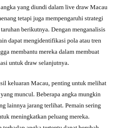
 angka yang diundi dalam live draw Macau
enang tetapi juga mempengaruhi strategi
 taruhan berikutnya. Dengan menganalisis
in dapat mengidentifikasi pola atau tren
ingga membantu mereka dalam membuat
masi untuk draw selanjutnya.
il keluaran Macau, penting untuk melihat
ka yang muncul. Beberapa angka mungkin
g lainnya jarang terlihat. Pemain sering
untuk meningkatkan peluang mereka.
 terhadap angka tertentu dapat berubah