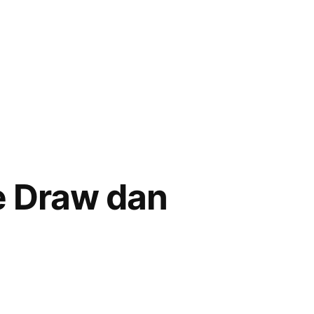
ve Draw dan