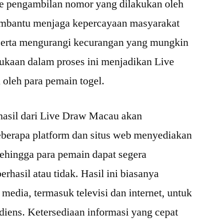
me pengambilan nomor yang dilakukan oleh
embantu menjaga kepercayaan masyarakat
 serta mengurangi kecurangan yang mungkin
rbukaan dalam proses ini menjadikan Live
oleh para pemain togel.
 hasil dari Live Draw Macau akan
berapa platform dan situs web menyediakan
sehingga para pemain dapat segera
hasil atau tidak. Hasil ini biasanya
 media, termasuk televisi dan internet, untuk
iens. Ketersediaan informasi yang cepat