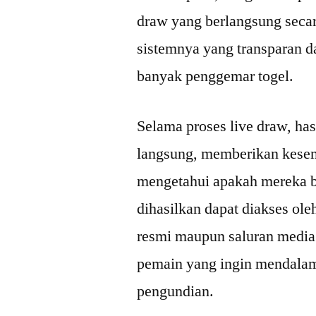
draw yang berlangsung secar
sistemnya yang transparan d
banyak penggemar togel.
Selama proses live draw, ha
langsung, memberikan kesem
mengetahui apakah mereka b
dihasilkan dapat diakses ol
resmi maupun saluran media 
pemain yang ingin mendalami 
pengundian.