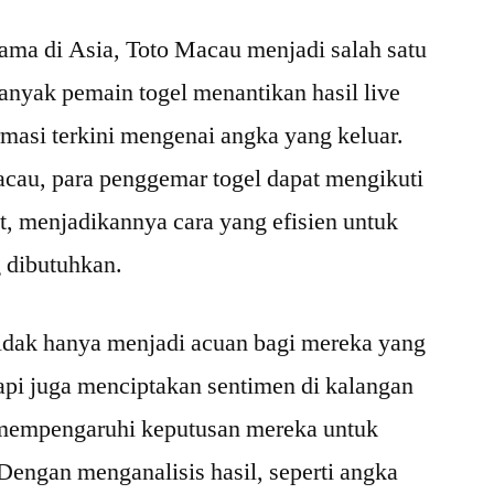
tama di Asia, Toto Macau menjadi salah satu
anyak pemain togel menantikan hasil live
masi terkini mengenai angka yang keluar.
cau, para penggemar togel dapat mengikuti
t, menjadikannya cara yang efisien untuk
 dibutuhkan.
tidak hanya menjadi acuan bagi mereka yang
api juga menciptakan sentimen di kalangan
 mempengaruhi keputusan mereka untuk
 Dengan menganalisis hasil, seperti angka