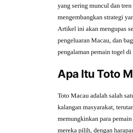
yang sering muncul dan tren
mengembangkan strategi yan
Artikel ini akan mengupas s
pengeluaran Macau, dan ba
pengalaman pemain togel di
Apa Itu Toto 
Toto Macau adalah salah sat
kalangan masyarakat, teruta
memungkinkan para pemain 
mereka pilih, dengan harapan