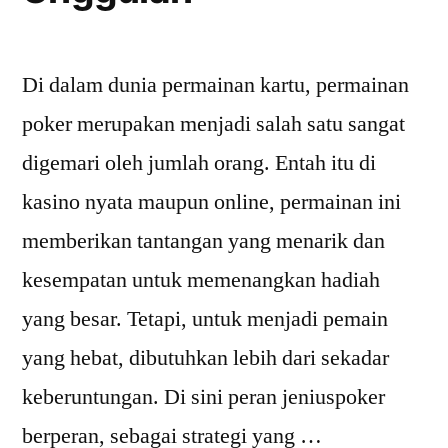
Di dalam dunia permainan kartu, permainan
poker merupakan menjadi salah satu sangat
digemari oleh jumlah orang. Entah itu di
kasino nyata maupun online, permainan ini
memberikan tantangan yang menarik dan
kesempatan untuk memenangkan hadiah
yang besar. Tetapi, untuk menjadi pemain
yang hebat, dibutuhkan lebih dari sekadar
keberuntungan. Di sini peran jeniuspoker
berperan, sebagai strategi yang …