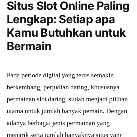
Situs Slot Online Paling
Lengkap: Setiap apa
Kamu Butuhkan untuk
Bermain
Pada periode digital yang terus semakin
berkembang, perjudian daring, khususnya
permainan slot daring, sudah menjadi pilihan
utama untuk jumlah banyak pemain. Dengan
adanya berbagai jenis permainan yang
menarik serta jumlah banyaknya situs yang