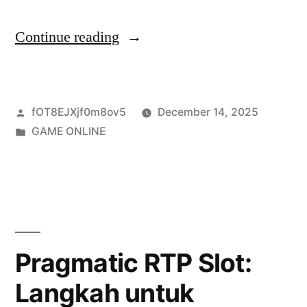
“Ramalan
Continue reading
Toto
Singa:
Posted
fOT8EJXjf0m8ov5
December 14, 2025
Angka
by
Posted
GAME ONLINE
Tercatat
in
Hari
Ini”
Pragmatic RTP Slot:
Langkah untuk