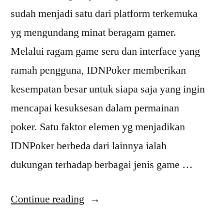
sudah menjadi satu dari platform terkemuka
yg mengundang minat beragam gamer.
Melalui ragam game seru dan interface yang
ramah pengguna, IDNPoker memberikan
kesempatan besar untuk siapa saja yang ingin
mencapai kesuksesan dalam permainan
poker. Satu faktor elemen yg menjadikan
IDNPoker berbeda dari lainnya ialah
dukungan terhadap berbagai jenis game …
“Mengetahui
Continue reading