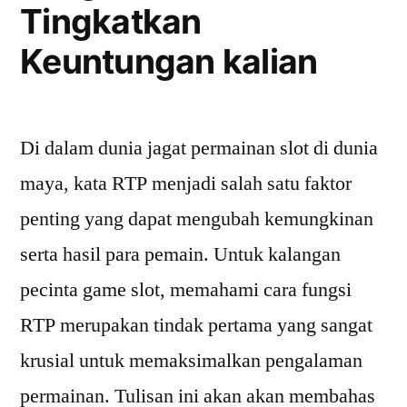
Tingkatkan
Keuntungan kalian
Di dalam dunia jagat permainan slot di dunia
maya, kata RTP menjadi salah satu faktor
penting yang dapat mengubah kemungkinan
serta hasil para pemain. Untuk kalangan
pecinta game slot, memahami cara fungsi
RTP merupakan tindak pertama yang sangat
krusial untuk memaksimalkan pengalaman
permainan. Tulisan ini akan akan membahas