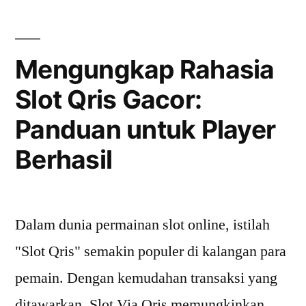
apa
Kamu
Butuhkan
Mengungkap Rahasia
untuk
Slot Qris Gacor:
Bermain”
Panduan untuk Player
Berhasil
Dalam dunia permainan slot online, istilah
"Slot Qris" semakin populer di kalangan para
pemain. Dengan kemudahan transaksi yang
ditawarkan, Slot Via Qris memungkinkan