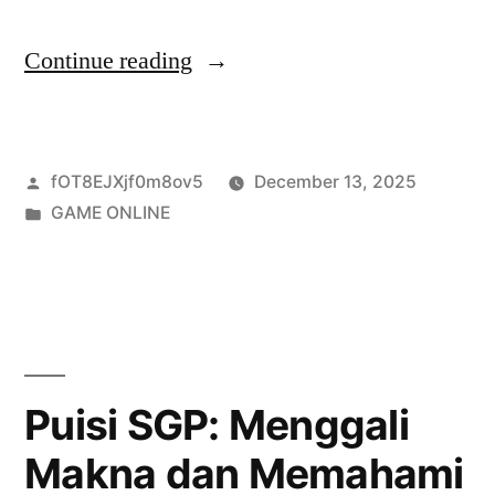
“Hasil
Continue reading
Sistem
Garansi
Posted
fOT8EJXjf0m8ov5
December 13, 2025
Pemenangan
by
Posted
GAME ONLINE
Hari
in
Ini:
Ramalan
dan
Kejutan”
Puisi SGP: Menggali
Makna dan Memahami