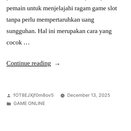
pemain untuk menjelajahi ragam game slot
tanpa perlu mempertaruhkan uang
sungguhan. Hal ini merupakan cara yang
cocok …
“Slot
Continue reading
Game
gratis:
Posted
fOT8EJXjf0m8ov5
December 13, 2025
Kesenangan
by
Posted
GAME ONLINE
Tanpa
in
Bahaya