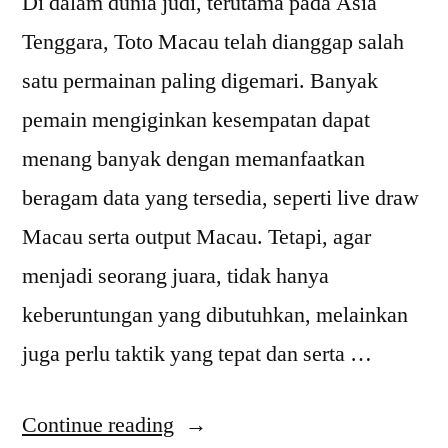
Di dalam dunia judi, terutama pada Asia
Tenggara, Toto Macau telah dianggap salah
satu permainan paling digemari. Banyak
pemain mengiginkan kesempatan dapat
menang banyak dengan memanfaatkan
beragam data yang tersedia, seperti live draw
Macau serta output Macau. Tetapi, agar
menjadi seorang juara, tidak hanya
keberuntungan yang dibutuhkan, melainkan
juga perlu taktik yang tepat dan serta …
“Menjadi
Continue reading