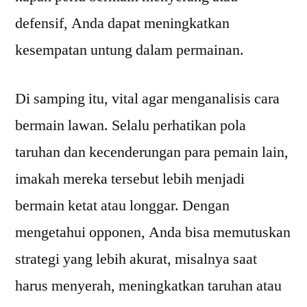
defensif, Anda dapat meningkatkan
kesempatan untung dalam permainan.
Di samping itu, vital agar menganalisis cara
bermain lawan. Selalu perhatikan pola
taruhan dan kecenderungan para pemain lain,
imakah mereka tersebut lebih menjadi
bermain ketat atau longgar. Dengan
mengetahui opponen, Anda bisa memutuskan
strategi yang lebih akurat, misalnya saat
harus menyerah, meningkatkan taruhan atau