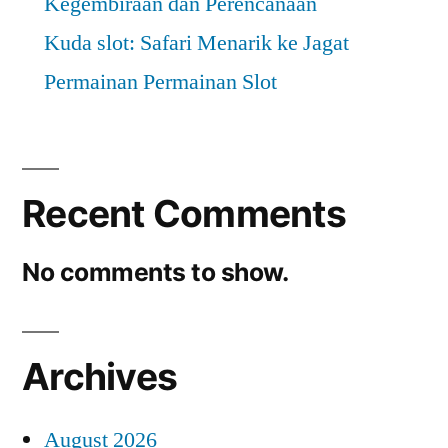
Kegembiraan dan Perencanaan
Kuda slot: Safari Menarik ke Jagat
Permainan Permainan Slot
Recent Comments
No comments to show.
Archives
August 2026