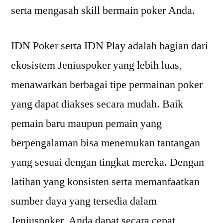
serta mengasah skill bermain poker Anda.
IDN Poker serta IDN Play adalah bagian dari
ekosistem Jeniuspoker yang lebih luas,
menawarkan berbagai tipe permainan poker
yang dapat diakses secara mudah. Baik
pemain baru maupun pemain yang
berpengalaman bisa menemukan tantangan
yang sesuai dengan tingkat mereka. Dengan
latihan yang konsisten serta memanfaatkan
sumber daya yang tersedia dalam
Jeniuspoker, Anda dapat secara cepat