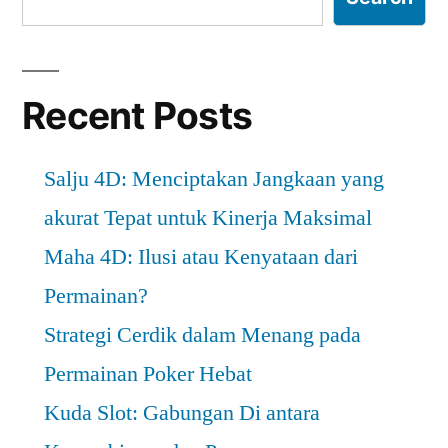
Recent Posts
Salju 4D: Menciptakan Jangkaan yang
akurat Tepat untuk Kinerja Maksimal
Maha 4D: Ilusi atau Kenyataan dari
Permainan?
Strategi Cerdik dalam Menang pada
Permainan Poker Hebat
Kuda Slot: Gabungan Di antara