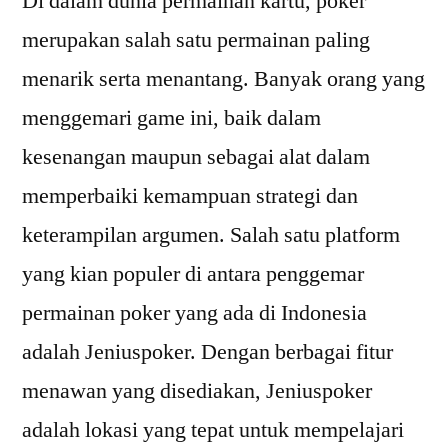
Di dalam dunia permainan kartu, poker
merupakan salah satu permainan paling
menarik serta menantang. Banyak orang yang
menggemari game ini, baik dalam
kesenangan maupun sebagai alat dalam
memperbaiki kemampuan strategi dan
keterampilan argumen. Salah satu platform
yang kian populer di antara penggemar
permainan poker yang ada di Indonesia
adalah Jeniuspoker. Dengan berbagai fitur
menawan yang disediakan, Jeniuspoker
adalah lokasi yang tepat untuk mempelajari