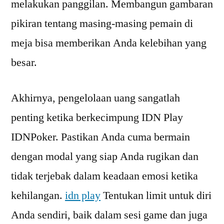
melakukan panggilan. Membangun gambaran
pikiran tentang masing-masing pemain di
meja bisa memberikan Anda kelebihan yang
besar.
Akhirnya, pengelolaan uang sangatlah
penting ketika berkecimpung IDN Play
IDNPoker. Pastikan Anda cuma bermain
dengan modal yang siap Anda rugikan dan
tidak terjebak dalam keadaan emosi ketika
kehilangan.
idn play
Tentukan limit untuk diri
Anda sendiri, baik dalam sesi game dan juga