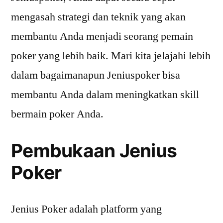
mengasah strategi dan teknik yang akan
membantu Anda menjadi seorang pemain
poker yang lebih baik. Mari kita jelajahi lebih
dalam bagaimanapun Jeniuspoker bisa
membantu Anda dalam meningkatkan skill
bermain poker Anda.
Pembukaan Jenius
Poker
Jenius Poker adalah platform yang