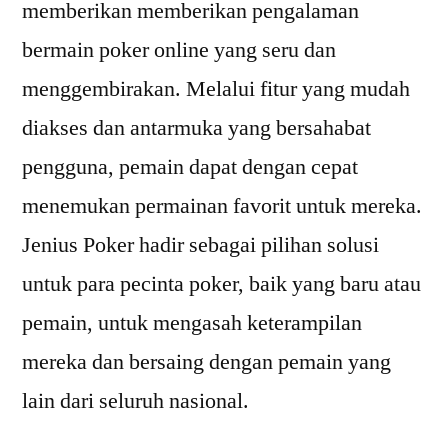
memberikan memberikan pengalaman
bermain poker online yang seru dan
menggembirakan. Melalui fitur yang mudah
diakses dan antarmuka yang bersahabat
pengguna, pemain dapat dengan cepat
menemukan permainan favorit untuk mereka.
Jenius Poker hadir sebagai pilihan solusi
untuk para pecinta poker, baik yang baru atau
pemain, untuk mengasah keterampilan
mereka dan bersaing dengan pemain yang
lain dari seluruh nasional.