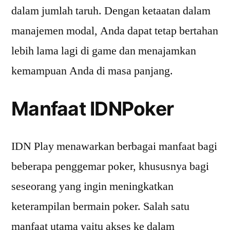
dalam jumlah taruh. Dengan ketaatan dalam
manajemen modal, Anda dapat tetap bertahan
lebih lama lagi di game dan menajamkan
kemampuan Anda di masa panjang.
Manfaat IDNPoker
IDN Play menawarkan berbagai manfaat bagi
beberapa penggemar poker, khususnya bagi
seseorang yang ingin meningkatkan
keterampilan bermain poker. Salah satu
manfaat utama yaitu akses ke dalam