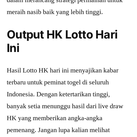
dalam merancang strategi permainan untuk
meraih nasib baik yang lebih tinggi.
Output HK Lotto Hari
Ini
Hasil Lotto HK hari ini menyajikan kabar
terbaru untuk peminat togel di seluruh
Indonesia. Dengan ketertarikan tinggi,
banyak setia menunggu hasil dari live draw
HK yang memberikan angka-angka
pemenang. Jangan lupa kalian melihat