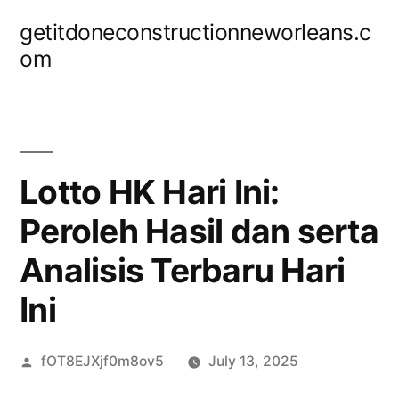
Skip
getitdoneconstructionneworleans.c
to
om
content
Lotto HK Hari Ini:
Peroleh Hasil dan serta
Analisis Terbaru Hari
Ini
Posted
fOT8EJXjf0m8ov5
July 13, 2025
by