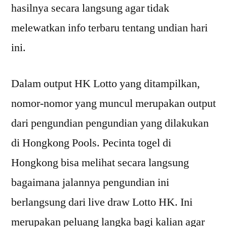
hasilnya secara langsung agar tidak
melewatkan info terbaru tentang undian hari
ini.
Dalam output HK Lotto yang ditampilkan,
nomor-nomor yang muncul merupakan output
dari pengundian pengundian yang dilakukan
di Hongkong Pools. Pecinta togel di
Hongkong bisa melihat secara langsung
bagaimana jalannya pengundian ini
berlangsung dari live draw Lotto HK. Ini
merupakan peluang langka bagi kalian agar