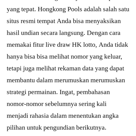
yang tepat. Hongkong Pools adalah salah satu
situs resmi tempat Anda bisa menyaksikan
hasil undian secara langsung. Dengan cara
memakai fitur live draw HK lotto, Anda tidak
hanya bisa bisa melihat nomor yang keluar,
tetapi juga melihat rekaman data yang dapat
membantu dalam merumuskan merumuskan
strategi permainan. Ingat, pembahasan
nomor-nomor sebelumnya sering kali
menjadi rahasia dalam menentukan angka
pilihan untuk pengundian berikutnya.