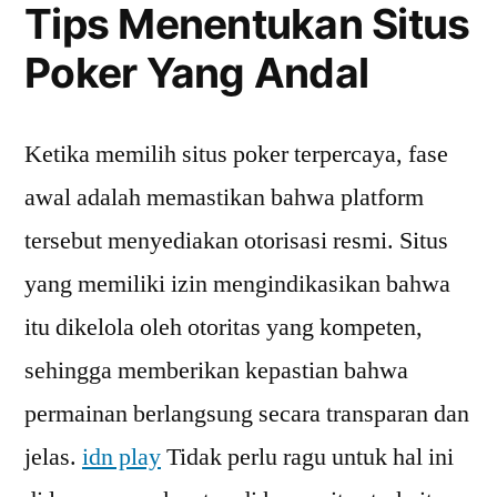
Tips Menentukan Situs
Poker Yang Andal
Ketika memilih situs poker terpercaya, fase
awal adalah memastikan bahwa platform
tersebut menyediakan otorisasi resmi. Situs
yang memiliki izin mengindikasikan bahwa
itu dikelola oleh otoritas yang kompeten,
sehingga memberikan kepastian bahwa
permainan berlangsung secara transparan dan
jelas.
idn play
Tidak perlu ragu untuk hal ini