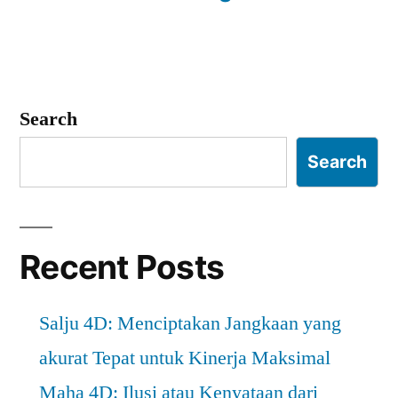
Search
Search
Recent Posts
Salju 4D: Menciptakan Jangkaan yang
akurat Tepat untuk Kinerja Maksimal
Maha 4D: Ilusi atau Kenyataan dari