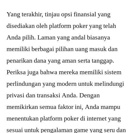
Yang terakhir, tinjau opsi finansial yang
disediakan oleh platform poker yang telah
Anda pilih. Laman yang andal biasanya
memiliki berbagai pilihan uang masuk dan
penarikan dana yang aman serta tanggap.
Periksa juga bahwa mereka memiliki sistem
perlindungan yang modern untuk melindungi
privasi dan transaksi Anda. Dengan
memikirkan semua faktor ini, Anda mampu
menentukan platform poker di internet yang
sesuai untuk pengalaman game yang seru dan