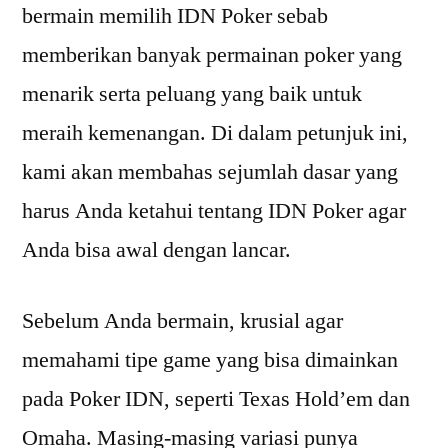
bermain memilih IDN Poker sebab
memberikan banyak permainan poker yang
menarik serta peluang yang baik untuk
meraih kemenangan. Di dalam petunjuk ini,
kami akan membahas sejumlah dasar yang
harus Anda ketahui tentang IDN Poker agar
Anda bisa awal dengan lancar.
Sebelum Anda bermain, krusial agar
memahami tipe game yang bisa dimainkan
pada Poker IDN, seperti Texas Hold’em dan
Omaha. Masing-masing variasi punya