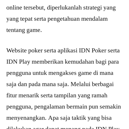
online tersebut, diperlukanlah strategi yang
yang tepat serta pengetahuan mendalam
tentang game.
Website poker serta aplikasi IDN Poker serta
IDN Play memberikan kemudahan bagi para
pengguna untuk mengakses game di mana
saja dan pada mana saja. Melalui berbagai
fitur menarik serta tampilan yang ramah
pengguna, pengalaman bermain pun semakin
menyenangkan. Apa saja taktik yang bisa