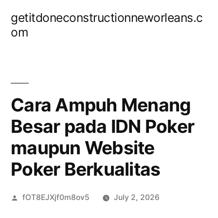
Skip
getitdoneconstructionneworleans.c
to
om
content
Cara Ampuh Menang
Besar pada IDN Poker
maupun Website
Poker Berkualitas
Posted
fOT8EJXjf0m8ov5
July 2, 2026
by