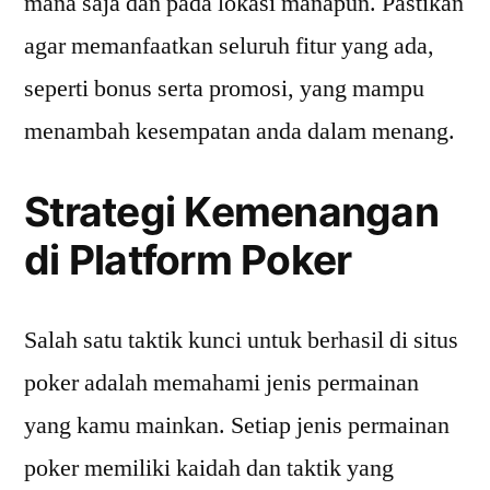
mana saja dan pada lokasi manapun. Pastikan
agar memanfaatkan seluruh fitur yang ada,
seperti bonus serta promosi, yang mampu
menambah kesempatan anda dalam menang.
Strategi Kemenangan
di Platform Poker
Salah satu taktik kunci untuk berhasil di situs
poker adalah memahami jenis permainan
yang kamu mainkan. Setiap jenis permainan
poker memiliki kaidah dan taktik yang