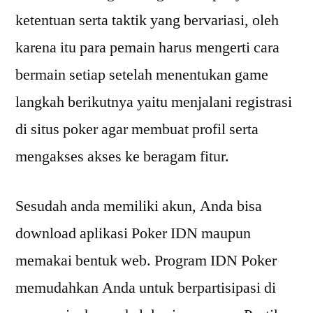
ketentuan serta taktik yang bervariasi, oleh
karena itu para pemain harus mengerti cara
bermain setiap setelah menentukan game
langkah berikutnya yaitu menjalani registrasi
di situs poker agar membuat profil serta
mengakses akses ke beragam fitur.
Sesudah anda memiliki akun, Anda bisa
download aplikasi Poker IDN maupun
memakai bentuk web. Program IDN Poker
memudahkan Anda untuk berpartisipasi di