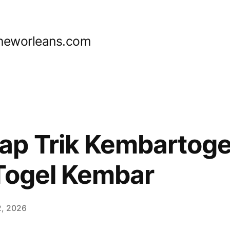
nneworleans.com
 Trik Kembartogel
Togel Kembar
2, 2026