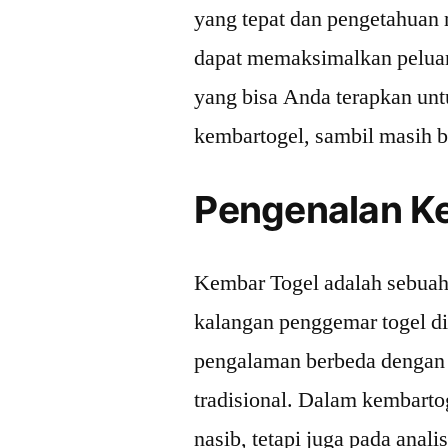
yang tepat dan pengetahuan m
dapat memaksimalkan peluang 
yang bisa Anda terapkan un
kembartogel, sambil masih 
Pengenalan K
Kembar Togel adalah sebuah
kalangan penggemar togel d
pengalaman berbeda dengan f
tradisional. Dalam kembarto
nasib, tetapi juga pada ana