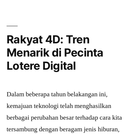
Rakyat 4D: Tren
Menarik di Pecinta
Lotere Digital
Dalam beberapa tahun belakangan ini,
kemajuan teknologi telah menghasilkan
berbagai perubahan besar terhadap cara kita
tersambung dengan beragam jenis hiburan,