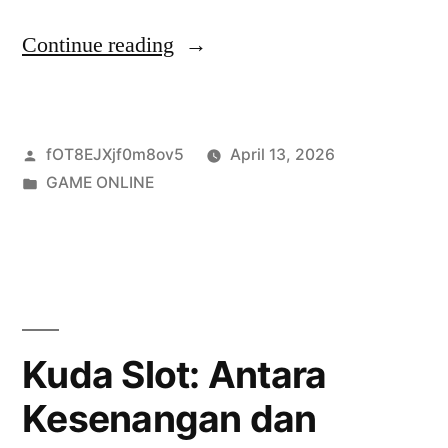
“Kawan
Continue reading
Togel:
Sebagai
Posted
fOT8EJXjf0m8ov5
April 13, 2026
Keriangan
by
Posted
GAME ONLINE
serta
in
Strategi
Menang”
Kuda Slot: Antara
Kesenangan dan