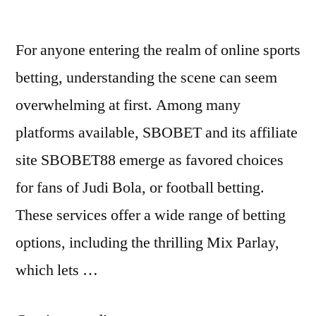
For anyone entering the realm of online sports
betting, understanding the scene can seem
overwhelming at first. Among many
platforms available, SBOBET and its affiliate
site SBOBET88 emerge as favored choices
for fans of Judi Bola, or football betting.
These services offer a wide range of betting
options, including the thrilling Mix Parlay,
which lets …