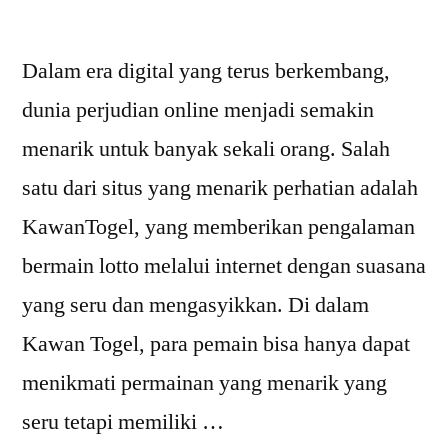
Dalam era digital yang terus berkembang,
dunia perjudian online menjadi semakin
menarik untuk banyak sekali orang. Salah
satu dari situs yang menarik perhatian adalah
KawanTogel, yang memberikan pengalaman
bermain lotto melalui internet dengan suasana
yang seru dan mengasyikkan. Di dalam
Kawan Togel, para pemain bisa hanya dapat
menikmati permainan yang menarik yang
seru tetapi memiliki …