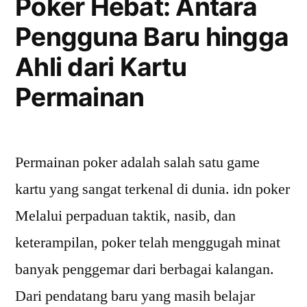
Poker Hebat: Antara
Pengguna Baru hingga
Ahli dari Kartu
Permainan
Permainan poker adalah salah satu game
kartu yang sangat terkenal di dunia. idn poker
Melalui perpaduan taktik, nasib, dan
keterampilan, poker telah menggugah minat
banyak penggemar dari berbagai kalangan.
Dari pendatang baru yang masih belajar