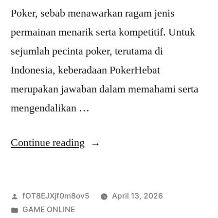
Poker, sebab menawarkan ragam jenis
permainan menarik serta kompetitif. Untuk
sejumlah pecinta poker, terutama di
Indonesia, keberadaan PokerHebat
merupakan jawaban dalam memahami serta
mengendalikan …
“PokerHebat:
Continue reading
Taktik
Ampuh
Posted
fOT8EJXjf0m8ov5
April 13, 2026
Menang
by
Posted
GAME ONLINE