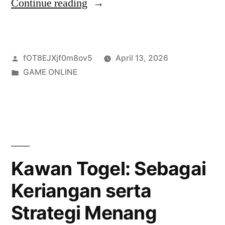
“101
Continue reading
Judi
Bola:
Posted
fOT8EJXjf0m8ov5
April 13, 2026
A
by
Posted
GAME ONLINE
Beginner’s
in
Journey
with
SBOBET88”
Kawan Togel: Sebagai
Keriangan serta
Strategi Menang