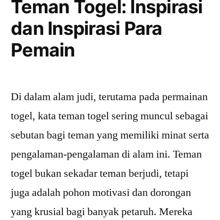
Teman Togel: Inspirasi
dan Inspirasi Para
Pemain
Di dalam alam judi, terutama pada permainan
togel, kata teman togel sering muncul sebagai
sebutan bagi teman yang memiliki minat serta
pengalaman-pengalaman di alam ini. Teman
togel bukan sekadar teman berjudi, tetapi
juga adalah pohon motivasi dan dorongan
yang krusial bagi banyak petaruh. Mereka