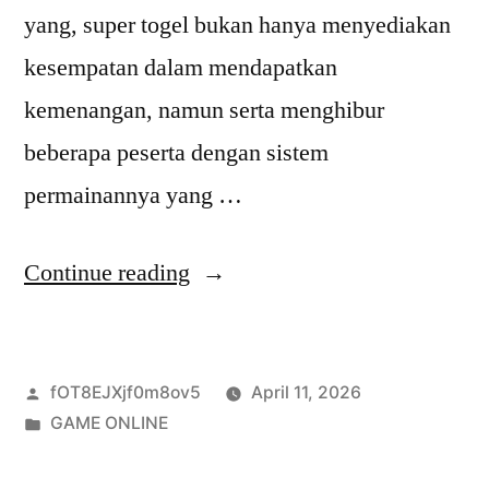
yang, super togel bukan hanya menyediakan
kesempatan dalam mendapatkan
kemenangan, namun serta menghibur
beberapa peserta dengan sistem
permainannya yang …
“Panduan
Continue reading
Lengkap
Supertogel
Posted
fOT8EJXjf0m8ov5
April 11, 2026
bagi
by
Posted
GAME ONLINE
Pemula”
in