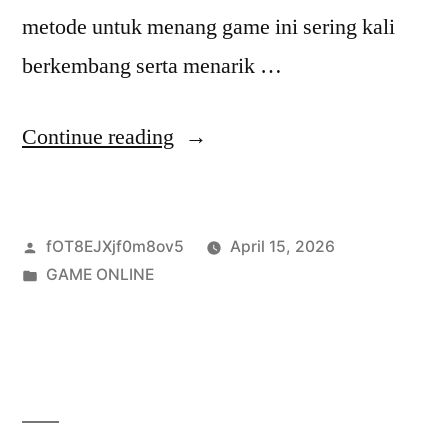
metode untuk menang game ini sering kali
berkembang serta menarik …
“Mitos
Continue reading
dan
Mitos
Posted
fOT8EJXjf0m8ov5
April 15, 2026
Seputar
by
Posted
GAME ONLINE
Permainan
in
Supertogel
yang
Perlu