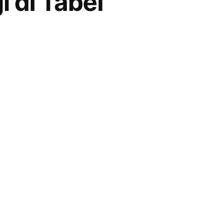
 di Tabel