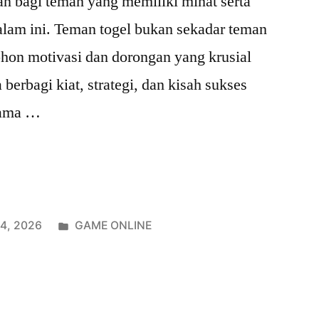
an bagi teman yang memiliki minat serta
lam ini. Teman togel bukan sekadar teman
pohon motivasi dan dorongan yang krusial
berbagi kiat, strategi, dan kisah sukses
sama …
Posted
14, 2026
GAME ONLINE
in