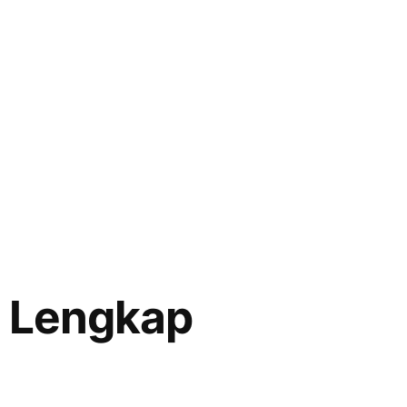
n Lengkap