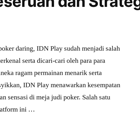
eseruan dan Strategi
oker daring, IDN Play sudah menjadi salah
erkenal serta dicari-cari oleh para para
neka ragam permainan menarik serta
yikkan, IDN Play menawarkan kesempatan
n sensasi di meja judi poker. Salah satu
latform ini …