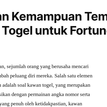
n Kemampuan Te
Togel untuk Fortu
n, sejumlah orang yang berusaha mencari
bah peluang diri mereka. Salah satu elemen
n adalah soal kawan togel, yang merupakan
asikan dengan permainan angka nomor serta
 yang penuh oleh ketidakpastian, kawan