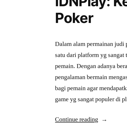
IDNPlay: K
Wajib
Poker
Kamu
Tahu”
Dalam alam permainan judi p
satu dari platform yg sangat t
pemain. Dengan adanya bera
pengalaman bermain mengas
bagi pemain agar mendapatka
game yg sangat populer di p
“IDNPlay:
Continue reading